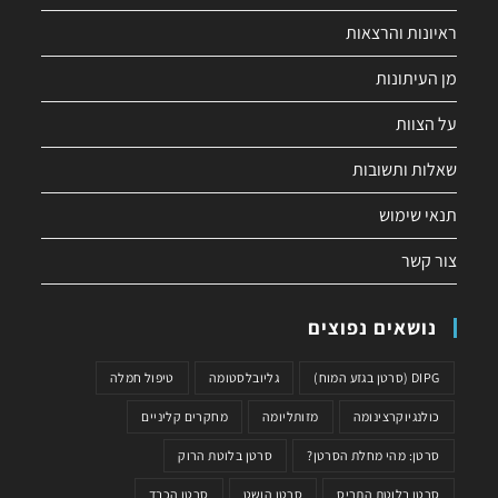
ראיונות והרצאות
מן העיתונות
על הצוות
שאלות ותשובות
תנאי שימוש
צור קשר
נושאים נפוצים
DIPG (סרטן בגזע המוח)
גליובלסטומה
טיפול חמלה
כולנגיוקרצינומה
מזותליומה
מחקרים קליניים
סרטן: מהי מחלת הסרטן?
סרטן בלוטת הרוק
סרטן בלוטת התריס
סרטן הושט
סרטן הכבד