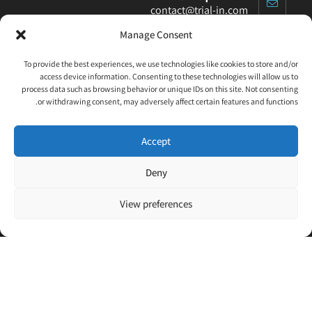
contact@trial-in.com
Manage Consent
עקבו אחרינו בפייסבוק
To provide the best experiences, we use technologies like cookies to store and/or
access device information. Consenting to these technologies will allow us to
process data such as browsing behavior or unique IDs on this site. Not consenting
or withdrawing consent, may adversely affect certain features and functions.
Accept
Click to accept marketing cookies and enable
this content
Deny
View preferences
Designed and built by
WP4All