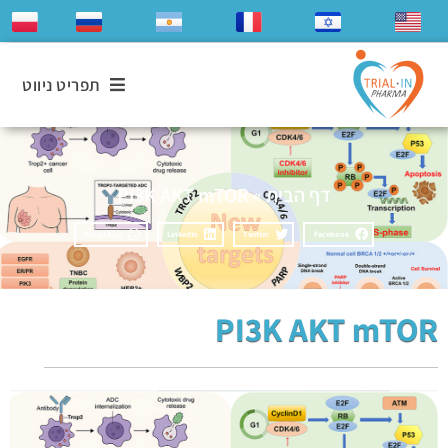
תפריט ניווט
דף הבית
»
PI3K AKT mTOR
WhatsApp
LinkedIn
Twitter
Facebook
PI3K AKT mTOR