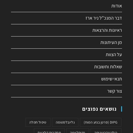
אודות
דבר המנכ”ל ניר ארז
ראיונות והרצאות
מן העיתונות
על הצוות
שאלות ותשובות
תנאי שימוש
צור קשר
נושאים נפוצים
DIPG (סרטן בגזע המוח)
גליובלסטומה
טיפול חמלה
כולנגיוקרצינומה
מזותליומה
מחקרים קליניים