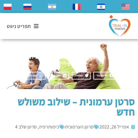
תפריט ניווט
דף הבית
»
סרטן הערמונית
»
סרטן ערמונית – שילוב
משולש חדש
WhatsApp
LinkedIn
Twitter
Facebook
סרטן ערמונית – שילוב משולש
חדש
אפריל 26, 2022
סרטן הערמונית
כימותרפיה
,
סרטן שלב 4