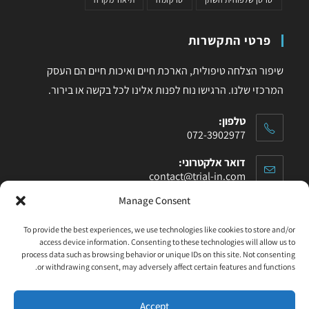
פרטי התקשרות
שיפור הצלחה טיפולית, הארכת חיים ואיכות חיים הם העסק
המרכזי שלנו. הרגישו נוח לפנות אלינו לכל בקשה או בירור.
טלפון:
072-3902977
דואר אלקטרוני:
contact@trial-in.com
Manage Consent
עקבו אחרינו בפייסבוק
To provide the best experiences, we use technologies like cookies to store and/or
access device information. Consenting to these technologies will allow us to
process data such as browsing behavior or unique IDs on this site. Not consenting
or withdrawing consent, may adversely affect certain features and functions.
Click to accept marketing cookies and enable
this content
Accept