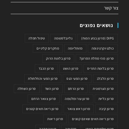
צור קשר
נושאים נפוצים
DIPG (סרטן בגזע המוח)
גליובלסטומה
טיפול חמלה
כולנגיוקרצינומה
מזותליומה
מחקרים קליניים
סרטן: מהי מחלת הסרטן?
סרטן בלוטת הרוק
סרטן בלוטת התריס
סרטן הושט
סרטן הכבד
סרטן הלבלב
סרטן המעי הגס
סרטן המעי והחלחולת
סרטן הערמונית
סרטן הרחם
סרטן השד
סרטן השחלה
סרטן כליות
סרטן עור ומלנומה
סרטן צוואר הרחם
סרטן קיבה
סרטן ראש צוואר
סרטן ריאה תאים קטנים
סרטן ריאה תאים שאינם קטנים
סרטן ריאות
סרטן שלפוחית השתן
סרקומה
תיאור מקרה