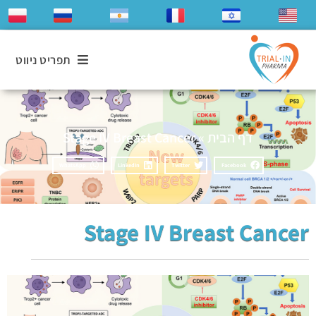
תפריט ניווט
דף הבית
»
Stage IV Breast Cancer
WhatsApp
LinkedIn
Twitter
Facebook
Stage IV Breast Cancer