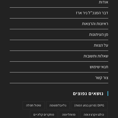
אודות
דבר המנכ”ל ניר ארז
ראיונות והרצאות
מן העיתונות
על הצוות
שאלות ותשובות
תנאי שימוש
צור קשר
נושאים נפוצים
DIPG (סרטן בגזע המוח)
גליובלסטומה
טיפול חמלה
כולנגיוקרצינומה
מזותליומה
מחקרים קליניים