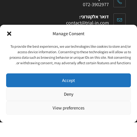
072-3902977
דואר אלקטרוני:
contact@trial-in.com
Manage Consent
עקבו אחרינו בפייסבוק
To provide the best experiences, we use technologies like cookies to store and/or
access device information. Consenting to these technologies will allow us to
process data such as browsing behavior or unique IDs on this site. Not consenting
or withdrawing consent, may adversely affect certain features and functions.
Accept
Click to accept marketing cookies and enable
this content
Deny
View preferences