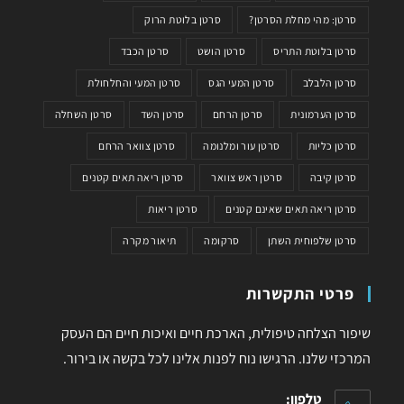
סרטן: מהי מחלת הסרטן?
סרטן בלוטת הרוק
סרטן בלוטת התריס
סרטן הושט
סרטן הכבד
סרטן הלבלב
סרטן המעי הגס
סרטן המעי והחלחולת
סרטן הערמונית
סרטן הרחם
סרטן השד
סרטן השחלה
סרטן כליות
סרטן עור ומלנומה
סרטן צוואר הרחם
סרטן קיבה
סרטן ראש צוואר
סרטן ריאה תאים קטנים
סרטן ריאה תאים שאינם קטנים
סרטן ריאות
סרטן שלפוחית השתן
סרקומה
תיאור מקרה
פרטי התקשרות
שיפור הצלחה טיפולית, הארכת חיים ואיכות חיים הם העסק
המרכזי שלנו. הרגישו נוח לפנות אלינו לכל בקשה או בירור.
טלפון: