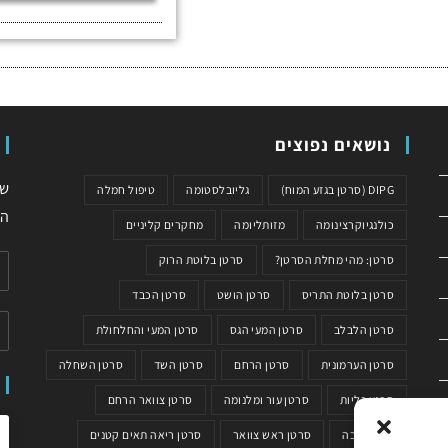
נושאים נפוצים
שי
DIPG (סרטן בגזע המוח)
גליובלסטומה
טיפול חמלה
המ
כולנגיוקרצינומה
מזותליומה
מחקרים קליניים
סרטן: מהי מחלת הסרטן?
סרטן בלוטת הרוק
סרטן בלוטת התריס
סרטן הושט
סרטן הכבד
סרטן הלבלב
סרטן המעי הגס
סרטן המעי והחלחולת
סרטן הערמונית
סרטן הרחם
סרטן השד
סרטן השחלה
סרטן כליות
סרטן עור ומלנומה
סרטן צוואר הרחם
סרטן קיבה
סרטן ראש צוואר
סרטן ריאה תאים קטנים