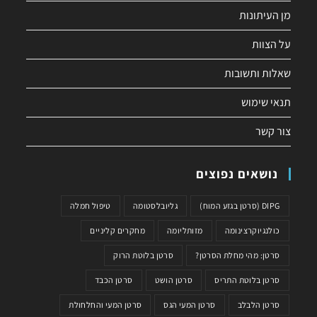
מן העיתונות
על הצוות
שאלות ותשובות
תנאי שימוש
צור קשר
נושאים נפוצים
DIPG (סרטן בגזע המוח)
גליובלסטומה
טיפול חמלה
כולנגיוקרצינומה
מזותליומה
מחקרים קליניים
סרטן: מהי מחלת הסרטן?
סרטן בלוטת הרוק
סרטן בלוטת התריס
סרטן הושט
סרטן הכבד
סרטן הלבלב
סרטן המעי הגס
סרטן המעי והחלחולת