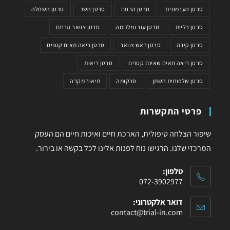
סרטן הערמונית
סרטן הרחם
סרטן השד
סרטן השחלה
סרטן כליות
סרטן עור ומלנומה
סרטן צוואר הרחם
סרטן קיבה
סרטן ראש צוואר
סרטן ריאה תאים קטנים
סרטן ריאה תאים שאינם קטנים
סרטן ריאות
סרטן שלפוחית השתן
סרקומה
תיאור מקרה
פרטי התקשרות
שיפור הצלחה טיפולית, הארכת חיים ואיכות חיים הם העסק
המרכזי שלנו. הרגישו נוח לפנות אלינו לכל בקשה או בירור.
טלפון:
072-3902977
דואר אלקטרוני:
contact@trial-in.com