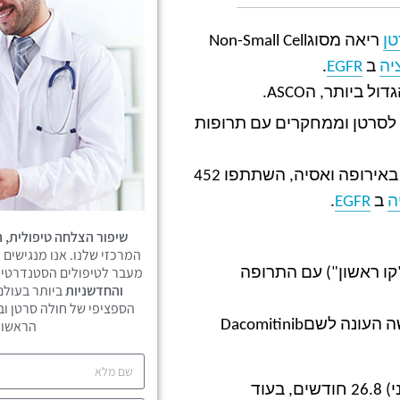
ן
ריאה מסוג
Non-Small Cell
יה
ב
EGFR
.
ביותר, הASCO.
לסרטן וממחקרים עם תרופות
שהתקיים במספר מדינות באירופה ואסיה, השתתפו 452
ה
ב
EGFR
.
שיפור הצלחה טיפולית, ה
המרכזי שלנו. אנו מנגישים 
מעבר לטיפולים הסטנדרטיי
ו ראשון") עם התרופה
והחדשניות
ביותר בעולם
הספציפי של חולה סרטן וב
ה העונה לשם
Dacomitinib
הראשונ
חיו בממוצע (חציוני) 26.8 חודשים, בעוד