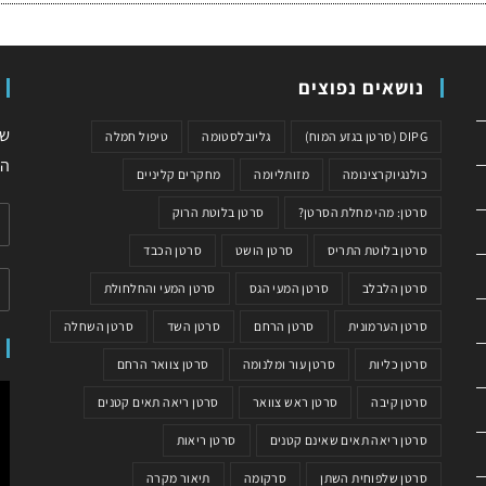
נושאים נפוצים
שי
DIPG (סרטן בגזע המוח)
גליובלסטומה
טיפול חמלה
המ
כולנגיוקרצינומה
מזותליומה
מחקרים קליניים
סרטן: מהי מחלת הסרטן?
סרטן בלוטת הרוק
סרטן בלוטת התריס
סרטן הושט
סרטן הכבד
סרטן הלבלב
סרטן המעי הגס
סרטן המעי והחלחולת
סרטן הערמונית
סרטן הרחם
סרטן השד
סרטן השחלה
סרטן כליות
סרטן עור ומלנומה
סרטן צוואר הרחם
סרטן קיבה
סרטן ראש צוואר
סרטן ריאה תאים קטנים
סרטן ריאה תאים שאינם קטנים
סרטן ריאות
סרטן שלפוחית השתן
סרקומה
תיאור מקרה