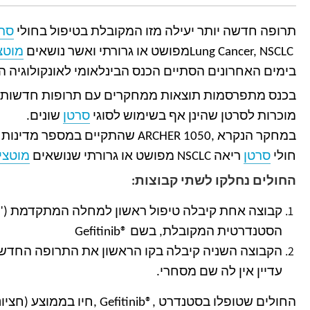
תרופה חדשה יותר יעילה מזו המקובלת בטיפול בחולי
סרט
Lung Cancer, NSCLC
מפושט או גרורתי ואשר נושאים
מוטצ
בימים האחרונים הסתיים הכנס הבינלאומי לאונקולוגיה הגדול 
בכנס מתפרסמות תוצאות ממחקרים עם תרופות חדשות 
מוכרות לסרטן שהינן אף בשימוש לסוגי
סרטן
שונים
.
במחקר הנקרא
ARCHER 1050,
חולי
סרטן
ריאה
NSCLC
מפושט או גרורתי שנושאים
מוטצי
החולים נחלקו לשתי קבוצות:
קבוצה אחת קיבלה טיפול ראשון למחלה המתקדמת ("ק
הסטנדרטית המקובלת, בשם
Gefitinib®
הקבוצה השניה קיבלה בקו הראשון את התרופה החדש
עדיין אין לה שם מסחרי
.
החולים שטופלו בסטנדרט
, Gefitinib®,