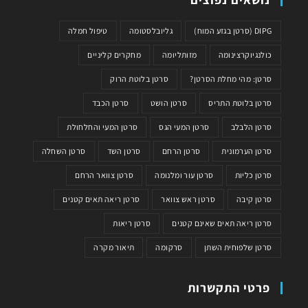
DIPG (סרטן בגזע המוח)
גליובלסטומה
טיפול חמלה
כולנגיוקרצינומה
מזותליומה
מחקרים קליניים
סרטן: מהי מחלת הסרטן?
סרטן בלוטת הרוק
סרטן בלוטת התריס
סרטן הושט
סרטן הכבד
סרטן הלבלב
סרטן המעי הגס
סרטן המעי והחלחולת
סרטן הערמונית
סרטן הרחם
סרטן השד
סרטן השחלה
סרטן כליות
סרטן עור ומלנומה
סרטן צוואר הרחם
סרטן קיבה
סרטן ראש צוואר
סרטן ריאה תאים קטנים
סרטן ריאה תאים שאינם קטנים
סרטן ריאות
סרטן שלפוחית השתן
סרקומה
תיאור מקרה
פרטי התקשרות