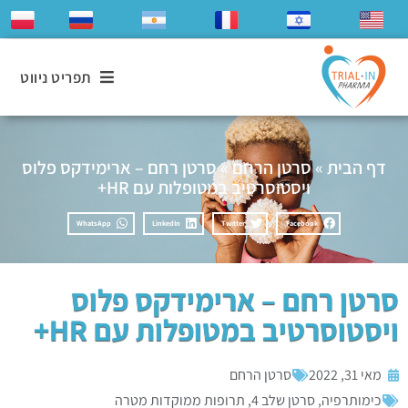
תפריט ניווט
דף הבית
»
סרטן הרחם
»
סרטן רחם – ארימידקס פלוס
ויסטוסרטיב במטופלות עם HR+
WhatsApp
LinkedIn
Twitter
Facebook
סרטן רחם – ארימידקס פלוס
ויסטוסרטיב במטופלות עם HR+
מאי 31, 2022
סרטן הרחם
כימותרפיה
,
סרטן שלב 4
,
תרופות ממוקדות מטרה