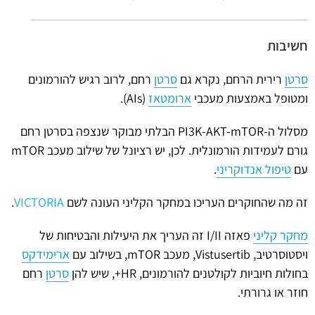
חשיבות
סרטן
רירית הרחם, נקרא גם
סרטן
רחם, לרוב רגיש להורמונים
ומטופל באמצעות מעכבי
ארומטאז
(AIs).
מסלול ה-PI3K-AKT-mTOR הבלתי מבוקר שנצפה בסרטן רחם
גורם לעמידות הורמונלית. לכן, יש רציונל של שילוב מעכב mTOR
עם
טיפול אנדוקריני
.
זה מה שהחוקרים העריכו במחקר הקליני העונה לשם
VICTORIA
.
מחקר קליני
פאזה I/II זה העריך את היעילות והבטיחות של
ויסטוסרטיב, Vistusertib, מעכב mTOR, בשילוב עם
ארימידקס
בחולות חיוביות לקולטנים להורמונים, HR+, שיש להן
סרטן
רחם
חוזר או גרורתי.