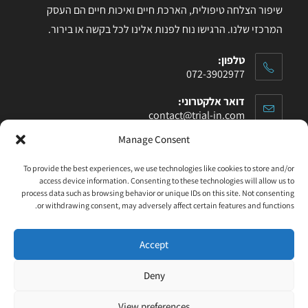
שיפור הצלחה טיפולית, הארכת חיים ואיכות חיים הם העסק
המרכזי שלנו. הרגישו נוח לפנות אלינו לכל בקשה או בירור.
טלפון:
072-3902977
דואר אלקטרוני:
contact@trial-in.com
Manage Consent
עקבו אחרינו בפייסבוק
To provide the best experiences, we use technologies like cookies to store and/or
access device information. Consenting to these technologies will allow us to
process data such as browsing behavior or unique IDs on this site. Not consenting
or withdrawing consent, may adversely affect certain features and functions.
Accept
Click to accept marketing cookies and enable
this content
Deny
View preferences