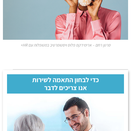
סרטן רחם – ארימידקס פלוס ויסטוסרטיב במטופלות עם HR+
כדי לבחון התאמה לשירות
אנו צריכים לדבר