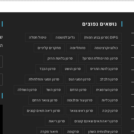
נושאים נפוצים
שי
DIPG (סרטן בגזע המוח)
גליובלסטומה
טיפול חמלה
המ
כולנגיוקרצינומה
מזותליומה
מחקרים קליניים
סרטן: מהי מחלת הסרטן?
סרטן בלוטת הרוק
סרטן בלוטת התריס
סרטן הושט
סרטן הכבד
סרטן הלבלב
סרטן המעי הגס
סרטן המעי והחלחולת
סרטן הערמונית
סרטן הרחם
סרטן השד
סרטן השחלה
סרטן כליות
סרטן עור ומלנומה
סרטן צוואר הרחם
סרטן קיבה
סרטן ראש צוואר
סרטן ריאה תאים קטנים
סרטן ריאה תאים שאינם קטנים
סרטן ריאות
סרטן שלפוחית השתן
סרקומה
תיאור מקרה