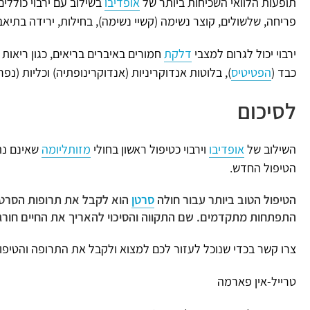
תופעות הלוואי השכיחות ביותר של
אופדיבו
בשילוב עם ירבוי כוללים
פריחה, שלשולים, קוצר נשימה (קשיי נשימה), בחילות, ירידה בתיאבון
ירבוי יכול לגרום למצבי
דלקת
חמורים באיברים בריאים, כגון ריאות (
כבד (
הפטיטיס
), בלוטות אנדוקריניות (אנדוקרינופתיה) וכליות (נפרי
לסיכום
השילוב של
אופדיבו
וירבוי כטיפול ראשון בחולי
מזותליומה
שאינם נת
הטיפול החדש.
הטיפול הטוב ביותר עבור חולה
סרטן
הוא לקבל את תרופות הסרטן
התפתחות מתקדמים. שם התקווה והסיכוי להאריך את החיים חורג
צרו קשר בכדי שנוכל לעזור לכם למצוא ולקבל את התרופה והטיפול
טרייל-אין פארמה