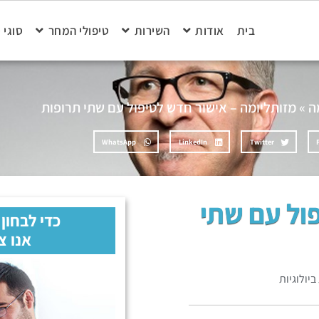
בית
אודות
השירות
טיפולי המחר
סוגי 
ה
»
מזותליומה – אישור חדש לטיפול עם שתי תרופות
WhatsApp
LinkedIn
Twitter
ול עם שתי
כדי לבחון
אנו צ
יולוגיות