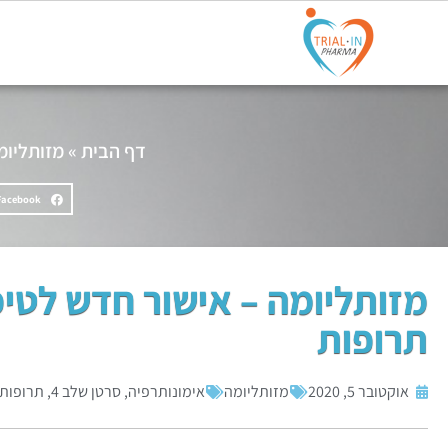
דף הבית
»
מזותליומ
Facebook
מזותליומה – אישור חדש לטיפ
תרופות
אוקטובר 5, 2020
מזותליומה
אימונותרפיה
,
סרטן שלב 4
,
תרופות ב