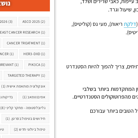
: עייפות, כאבי שרירים ושלד,
נושא
תגיות
, שיעול וגרד.
2026
(3)
ASCO 2025
(2)
דלקת
ריאות), מעי גס (קוליטיס),
טיס).
EAST CANCER RESEARCH
(1)
CANCER TREATMENT
(1)
ANCER
(1)
HER3-DXD
(1)
BREVANT
(1)
PIK3CA
(1)
יחים, צריך להפוך להיות הסטנדרט
TARGETED THERAPY
(1)
אונקולוגיה מותאמת אישית
(1)
 המתקדמות ביותר בשלבי
ים מהפרוטוקולים הסטנדרטיים.
אמיבנטמאב
(1)
בדיקות גנ
גליובלסטומה - מחקר קליני
(8)
 הטובים ביותר עבורכם
חידושים בטיפול בסרטן.
(1)
טיפול ביולוגי חדש
(2)
טיפ