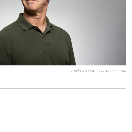
אופדיבו פלוס ירבוי בסרטן מזותליומה