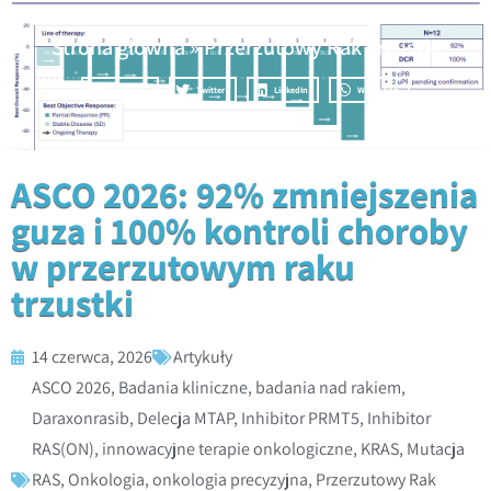
Strona główna
»
Przerzutowy Rak Trzustki
Facebook
Twitter
LinkedIn
WhatsApp
ASCO 2026: 92% zmniejszenia
guza i 100% kontroli choroby
w przerzutowym raku
trzustki
14 czerwca, 2026
Artykuły
ASCO 2026
,
Badania kliniczne
,
badania nad rakiem
,
Daraxonrasib
,
Delecja MTAP
,
Inhibitor PRMT5
,
Inhibitor
RAS(ON)
,
innowacyjne terapie onkologiczne
,
KRAS
,
Mutacja
RAS
,
Onkologia
,
onkologia precyzyjna
,
Przerzutowy Rak