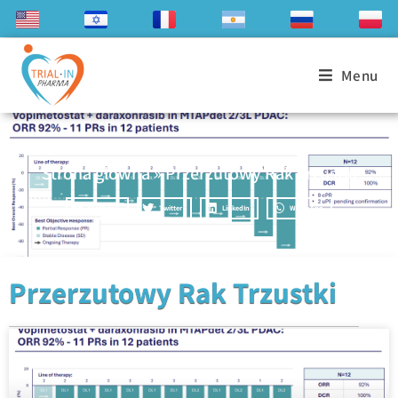
Menu
Strona główna
»
Przerzutowy Rak Trzustki
Facebook
Twitter
LinkedIn
WhatsApp
Przerzutowy Rak Trzustki