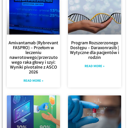
Amivantamab (Rybrevant
Program Rozszerzonego
FASPRO) – Przełom w
Dostępu – Daraxonrasib |
leczeniu
Wytyczne dla pacjentów i
nawrotowego/przerzuto
rodzin
wego raka głowy i szyi:
READ MORE »
Wyniki pivotalne z ASCO
2026
READ MORE »