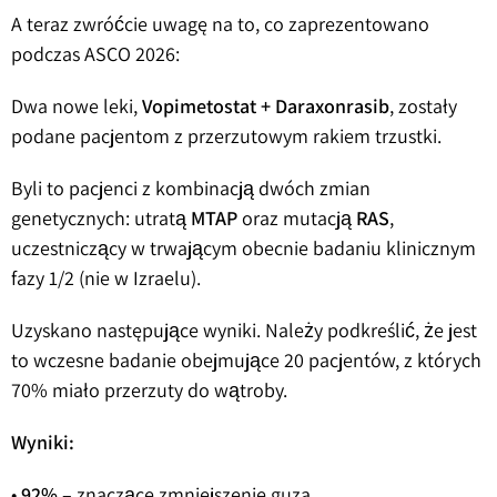
A teraz zwróćcie uwagę na to, co zaprezentowano
podczas ASCO 2026:
Dwa nowe leki,
Vopimetostat + Daraxonrasib
, zostały
podane pacjentom z przerzutowym rakiem trzustki.
Byli to pacjenci z kombinacją dwóch zmian
genetycznych: utratą
MTAP
oraz mutacją
RAS
,
uczestniczący w trwającym obecnie badaniu klinicznym
fazy 1/2 (nie w Izraelu).
Uzyskano następujące wyniki. Należy podkreślić, że jest
to wczesne badanie obejmujące 20 pacjentów, z których
70% miało przerzuty do wątroby.
Wyniki:
•
92%
– znaczące zmniejszenie guza.