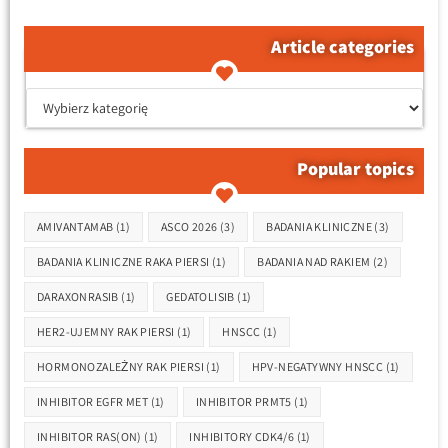
Article categories
קטגוריות המאמרים
Popular topics
Tagi
AMIVANTAMAB
(1)
ASCO 2026
(3)
BADANIA KLINICZNE
(3)
BADANIA KLINICZNE RAKA PIERSI
(1)
BADANIA NAD RAKIEM
(2)
DARAXONRASIB
(1)
GEDATOLISIB
(1)
HER2-UJEMNY RAK PIERSI
(1)
HNSCC
(1)
HORMONOZALEŻNY RAK PIERSI
(1)
HPV-NEGATYWNY HNSCC
(1)
INHIBITOR EGFR MET
(1)
INHIBITOR PRMT5
(1)
INHIBITOR RAS(ON)
(1)
INHIBITORY CDK4/6
(1)