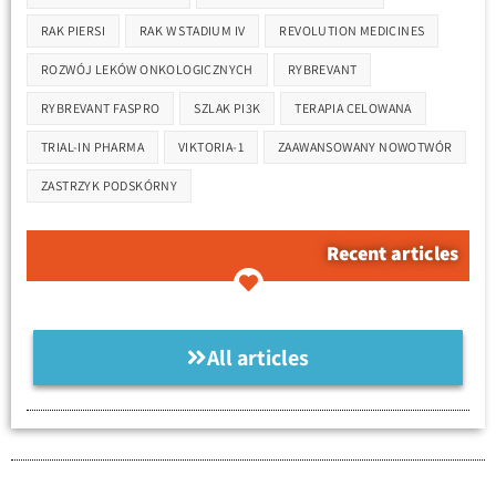
RAK PIERSI
RAK W STADIUM IV
REVOLUTION MEDICINES
ROZWÓJ LEKÓW ONKOLOGICZNYCH
RYBREVANT
RYBREVANT FASPRO
SZLAK PI3K
TERAPIA CELOWANA
TRIAL-IN PHARMA
VIKTORIA-1
ZAAWANSOWANY NOWOTWÓR
ZASTRZYK PODSKÓRNY
Recent articles
All articles