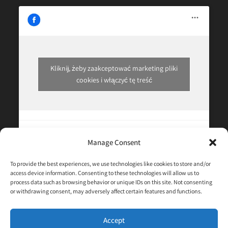
Kliknij, żeby zaakceptować marketing pliki
cookies i włączyć tę treść
Manage Consent
Informacje Kontaktowe
To provide the best experiences, we use technologies like cookies to store and/or
access device information. Consenting to these technologies will allow us to
process data such as browsing behavior or unique IDs on this site. Not consenting
Poprawa wyników terapeutycznych, wydłużenie życia i
or withdrawing consent, may adversely affect certain features and functions.
poprawa jego jakości to nasza główna misja. Czuj się
swobodnie, aby się z nami skontaktować w razie
Accept
jakichkolwiek pytań lub wątpliwości.