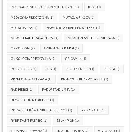
INNOWACYJNE TERAPIE ONKOLOGICZNE
(2)
KRAS
(1)
MEDYCYNA PRECYZYJNA
(1)
MUTACJA PIK3CA
(1)
MUTACJA RAS
(1)
NAWROTOWY RAK GŁOWY I SZYI
(1)
NOWE TERAPIE RAKA PIERSI
(1)
NOWOCZESNE LECZENIE RAKA
(1)
ONKOLOGIA
(3)
ONKOLOGIA PIERSI
(1)
ONKOLOGIA PRECYZYJNA
(2)
ORIGAMI-4
(1)
PALBOCICLIB
(1)
PFS
(1)
PI3K AKT MTOR
(1)
PIK3CA
(1)
PRZEŁOMOWA TERAPIA
(1)
PRZEŻYCIE BEZ PROGRESJI
(1)
RAK PIERSI
(1)
RAK W STADIUM IV
(1)
REVOLUTION MEDICINES
(1)
ROZWÓJ LEKÓW ONKOLOGICZNYCH
(1)
RYBREVANT
(1)
RYBREVANT FASPRO
(1)
SZLAK PI3K
(1)
TERAPIA CELOWANA
(3)
TRIAL-IN PHARMA
(2)
VIKTORIA-1
(1)