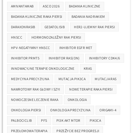
AMIVANTAMAB
ASCO 2026
BADANIA KLINICZNE
BADANIA KLINICZNE RAKA PIERSI
BADANIA NAD RAKIEM
DARAXONRASIB
GEDATOLISIB
HER2-UJEMNY RAK PIERSI
HNSCC
HORMONOZALEŻNY RAK PIERSI
HPV-NEGATYWNY HNSCC
INHIBITOR EGFR MET
INHIBITOR PRMT5
INHIBITOR RAS(ON)
INHIBITORY CDK4/6
INNOWACYJNE TERAPIE ONKOLOGICZNE
KRAS
MEDYCYNA PRECYZYJNA
MUTACJA PIK3CA
MUTACJA RAS
NAWROTOWY RAK GŁOWY I SZYI
NOWE TERAPIE RAKA PIERSI
NOWOCZESNE LECZENIE RAKA
ONKOLOGIA
ONKOLOGIA PIERSI
ONKOLOGIA PRECYZYJNA
ORIGAMI-4
PALBOCICLIB
PFS
PI3K AKT MTOR
PIK3CA
PRZEŁOMOWA TERAPIA
PRZEŻYCIE BEZ PROGRESJI