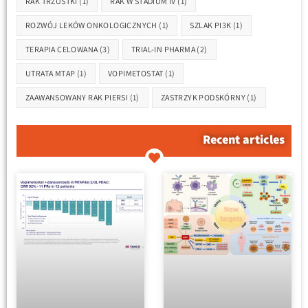
RAK TRZUSTKI
(1)
RAK W STADIUM IV
(1)
ROZWÓJ LEKÓW ONKOLOGICZNYCH
(1)
SZLAK PI3K
(1)
TERAPIA CELOWANA
(3)
TRIAL-IN PHARMA
(2)
UTRATA MTAP
(1)
VOPIMETOSTAT
(1)
ZAAWANSOWANY RAK PIERSI
(1)
ZASTRZYK PODSKÓRNY
(1)
Recent articles