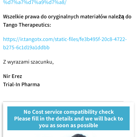
%d7%a7%d7%a9%d7%a8/
Wszelkie prawa do oryginalnych materiałów należą do
Tango Therapeutics:
https://ir.tangotx.com/static-files/fe3b495f-20c8-4722-
b275-6c1d19a1ddbb
Z wyrazami szacunku,
Nir Erez
Trial-In Pharma
No Cost service compatibility check
Please fill in the details and we will back to
you as soon as possible