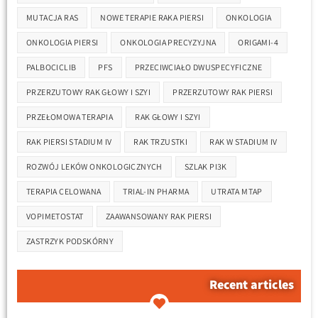
MUTACJA RAS
NOWE TERAPIE RAKA PIERSI
ONKOLOGIA
ONKOLOGIA PIERSI
ONKOLOGIA PRECYZYJNA
ORIGAMI-4
PALBOCICLIB
PFS
PRZECIWCIAŁO DWUSPECYFICZNE
PRZERZUTOWY RAK GŁOWY I SZYI
PRZERZUTOWY RAK PIERSI
PRZEŁOMOWA TERAPIA
RAK GŁOWY I SZYI
RAK PIERSI STADIUM IV
RAK TRZUSTKI
RAK W STADIUM IV
ROZWÓJ LEKÓW ONKOLOGICZNYCH
SZLAK PI3K
TERAPIA CELOWANA
TRIAL-IN PHARMA
UTRATA MTAP
VOPIMETOSTAT
ZAAWANSOWANY RAK PIERSI
ZASTRZYK PODSKÓRNY
Recent articles