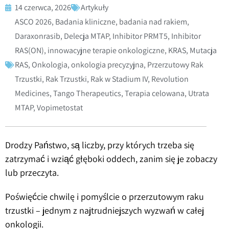
14 czerwca, 2026
Artykuły
ASCO 2026
,
Badania kliniczne
,
badania nad rakiem
,
Daraxonrasib
,
Delecja MTAP
,
Inhibitor PRMT5
,
Inhibitor
RAS(ON)
,
innowacyjne terapie onkologiczne
,
KRAS
,
Mutacja
RAS
,
Onkologia
,
onkologia precyzyjna
,
Przerzutowy Rak
Trzustki
,
Rak Trzustki
,
Rak w Stadium IV
,
Revolution
Medicines
,
Tango Therapeutics
,
Terapia celowana
,
Utrata
MTAP
,
Vopimetostat
Drodzy Państwo, są liczby, przy których trzeba się
zatrzymać i wziąć głęboki oddech, zanim się je zobaczy
lub przeczyta.
Poświęćcie chwilę i pomyślcie o przerzutowym raku
trzustki – jednym z najtrudniejszych wyzwań w całej
onkologii.