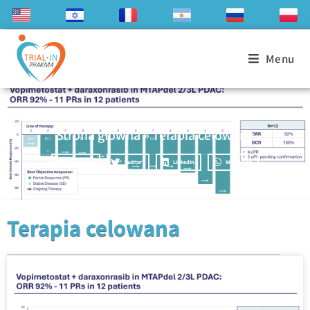
Menu
Strona główna
»
Terapia celowana
Facebook
Twitter
LinkedIn
WhatsApp
Terapia celowana