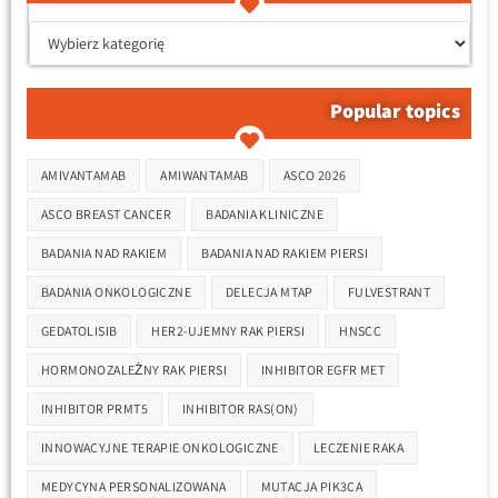
Popular topics
Tagi
AMIVANTAMAB
AMIWANTAMAB
ASCO 2026
ASCO BREAST CANCER
BADANIA KLINICZNE
BADANIA NAD RAKIEM
BADANIA NAD RAKIEM PIERSI
BADANIA ONKOLOGICZNE
DELECJA MTAP
FULVESTRANT
GEDATOLISIB
HER2-UJEMNY RAK PIERSI
HNSCC
HORMONOZALEŻNY RAK PIERSI
INHIBITOR EGFR MET
INHIBITOR PRMT5
INHIBITOR RAS(ON)
INNOWACYJNE TERAPIE ONKOLOGICZNE
LECZENIE RAKA
MEDYCYNA PERSONALIZOWANA
MUTACJA PIK3CA