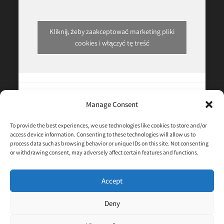
Kliknij, żeby zaakceptować marketing pliki
cookies i włączyć tę treść
Manage Consent
Informacje Kontaktowe
To provide the best experiences, we use technologies like cookies to store and/or
access device information. Consenting to these technologies will allow us to
process data such as browsing behavior or unique IDs on this site. Not consenting
Poprawa wyników terapeutycznych, wydłużenie życia i
or withdrawing consent, may adversely affect certain features and functions.
poprawa jego jakości to nasza główna misja. Czuj się
swobodnie, aby się z nami skontaktować w razie
Accept
jakichkolwiek pytań lub wątpliwości.
Deny
Phone:
+972-58-444-5108