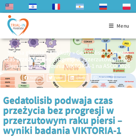
Menu
Strona główna
»
Artykuły
»
Gedatolisib podwaja
czas przeżycia bez progresji w przerzutowym raku
piersi – wyniki badania VIKTORIA-1 na ASCO 2026
Facebook
Twitter
LinkedIn
WhatsApp
Gedatolisib podwaja czas
przeżycia bez progresji w
przerzutowym raku piersi –
wyniki badania VIKTORIA-1