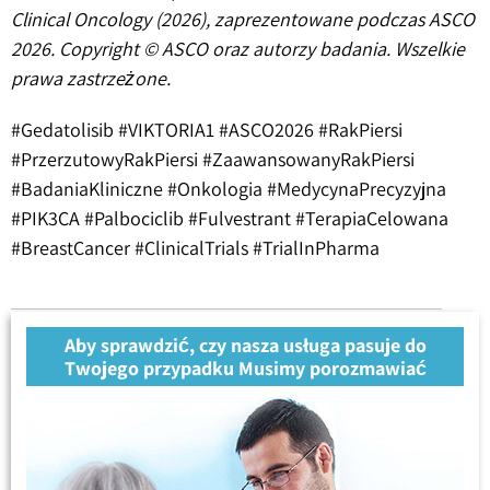
Clinical Oncology (2026), zaprezentowane podczas ASCO
2026. Copyright © ASCO oraz autorzy badania. Wszelkie
prawa zastrzeżone.
#Gedatolisib #VIKTORIA1 #ASCO2026 #RakPiersi
#PrzerzutowyRakPiersi #ZaawansowanyRakPiersi
#BadaniaKliniczne #Onkologia #MedycynaPrecyzyjna
#PIK3CA #Palbociclib #Fulvestrant #TerapiaCelowana
#BreastCancer #ClinicalTrials #TrialInPharma
Aby sprawdzić, czy nasza usługa pasuje do
Twojego przypadku Musimy porozmawiać