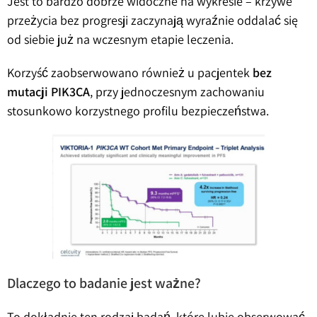
Jest to bardzo dobrze widoczne na wykresie – krzywe
przeżycia bez progresji zaczynają wyraźnie oddalać się
od siebie już na wczesnym etapie leczenia.
Korzyść zaobserwowano również u pacjentek
bez
mutacji PIK3CA
, przy jednoczesnym zachowaniu
stosunkowo korzystnego profilu bezpieczeństwa.
Dlaczego to badanie jest ważne?
To dokładnie ten rodzaj badań, które lubię obserwować.