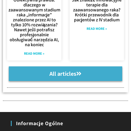
dlaczego w
terapie dla
zaawansowanym stadium
zaawansowanego raka?
raka „informacje”
Krótki przewodnik dla
znalezione przez AI to
pacjentów z IV stadium
tylko 10% rozwiązania?
READ MORE »
Nawet jeśli potrafisz
profesjonalnie
obsługiwać narzędzia AI,
na koniec
READ MORE »
All articles
Informacje Ogólne