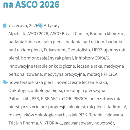
na ASCO 2026
7 czerwca, 2026
Artykuły
Alpelisib
,
ASCO 2026
,
ASCO Breast Cancer
,
Badania kliniczne
,
badania kliniczne raka piersi
,
badania nad rakiem
,
badania
nad rakiem piersi
,
Fulvestrant
,
Gedatolisib
,
HER2-ujemny rak
piersi
,
hormonozależny rak piersi
,
inhibitory CDK4/6
,
innowacyjne terapie onkologiczne
,
leczenie raka
,
medycyna
personalizowana
,
medycyna precyzyjna
,
mutacja PIK3CA
,
nowe terapie raka piersi
,
nowoczesne leczenie raka
,
Onkologia
,
onkologia piersi
,
onkologia precyzyjna
,
Palbociclib
,
PFS
,
PI3K AKT mTOR
,
PIK3CA
,
przerzutowy rak
piersi
,
przeżycie bez progresji
,
rak piersi
,
rak piersi stadium IV
,
rozwój leków onkologicznych
,
szlak PI3K
,
Terapia celowana
,
Trial-In Pharma
,
VIKTORIA-1
,
zaawansowany nowotwór
,