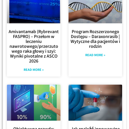
Amivantamab (Rybrevant
Program Rozszerzonego
FASPRO) – Przełom w
Dostępu – Daraxonrasib |
leczeniu
Wytyczne dla pacjentów i
nawrotowego/przerzuto
rodzin
wego raka głowy i szyi:
READ MORE »
Wyniki pivotalne z ASCO
2026
READ MORE »
Obiektywna prawda:
Jak znaleźć innowacyjne