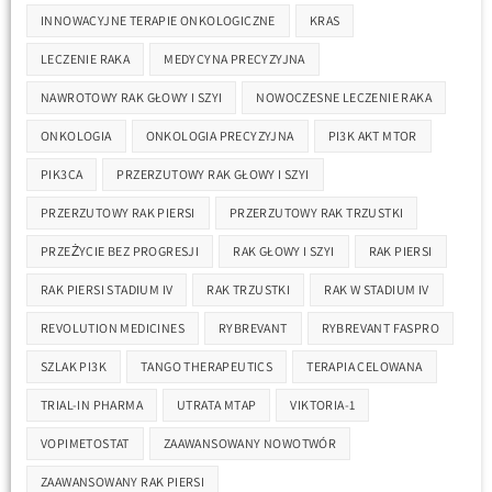
INNOWACYJNE TERAPIE ONKOLOGICZNE
KRAS
LECZENIE RAKA
MEDYCYNA PRECYZYJNA
NAWROTOWY RAK GŁOWY I SZYI
NOWOCZESNE LECZENIE RAKA
ONKOLOGIA
ONKOLOGIA PRECYZYJNA
PI3K AKT MTOR
PIK3CA
PRZERZUTOWY RAK GŁOWY I SZYI
PRZERZUTOWY RAK PIERSI
PRZERZUTOWY RAK TRZUSTKI
PRZEŻYCIE BEZ PROGRESJI
RAK GŁOWY I SZYI
RAK PIERSI
RAK PIERSI STADIUM IV
RAK TRZUSTKI
RAK W STADIUM IV
REVOLUTION MEDICINES
RYBREVANT
RYBREVANT FASPRO
SZLAK PI3K
TANGO THERAPEUTICS
TERAPIA CELOWANA
TRIAL-IN PHARMA
UTRATA MTAP
VIKTORIA-1
VOPIMETOSTAT
ZAAWANSOWANY NOWOTWÓR
ZAAWANSOWANY RAK PIERSI