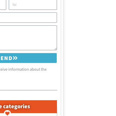
SEND
eceive information about the
e categories