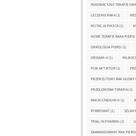
INNOWACYJNE TERAPIE ON
LECZENIE RAKA
(1)
ME
MUTACJA PIK3CA
(1)
M
NOWE TERAPIE RAKA PIERSI
ONKOLOGIA PIERSI
(1)
ORIGAMI-4
(1)
PALBOCI
PI3K AKT MTOR
(1)
PRZ
PRZERZUTOWY RAK GŁOWY I
PRZEŁOMOWA TERAPIA
(1)
RAK W STADIUM IV
(1)
RYBREVANT
(1)
SZLAK 
TRIAL-IN PHARMA
(2)
U
ZAAWANSOWANY RAK PIERSI