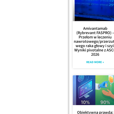
Amivantamab
(Rybrevant FASPRO) 
Przełom w leczeniu
nawrotowego/przerzu
wego raka głowy i szyi
Wyniki pivotalne z AS
2026
READ MORE »
Obiektywna prawda: