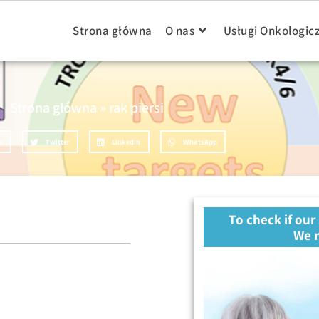
Strona główna
O nas
Usługi Onkologic
Strona główna
»
rak piersi
k
Twitter
LinkedIn
WhatsApp
To check if our
We n