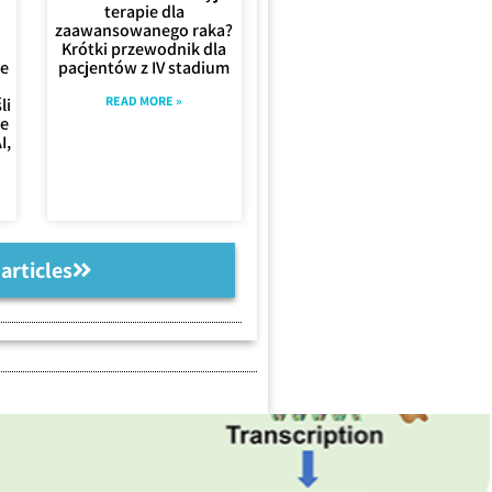
terapie dla
zaawansowanego raka?
Krótki przewodnik dla
ne
pacjentów z IV stadium
READ MORE »
li
ie
I,
 articles