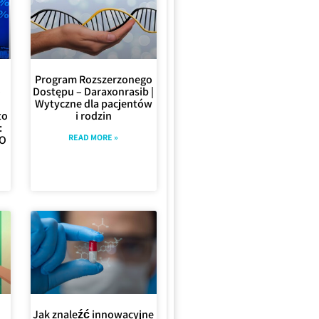
Program Rozszerzonego
–
Dostępu – Daraxonrasib |
Wytyczne dla pacjentów
to
i rodzin
:
READ MORE »
CO
Jak znaleźć innowacyjne