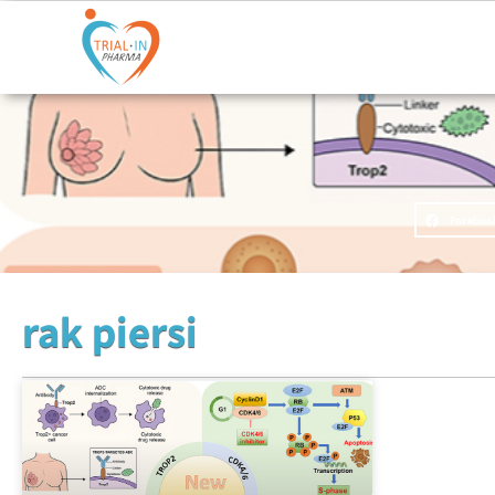
Faceboo
rak piersi