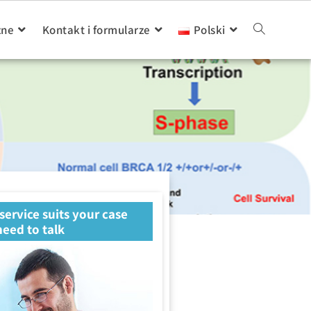
zne
Kontakt i formularze
Polski
 service suits your case
eed to talk