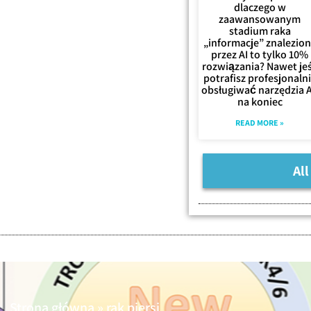
dlaczego w
zaawansowanym
stadium raka
„informacje” znalezio
przez AI to tylko 10%
rozwiązania? Nawet jeś
potrafisz profesjonaln
obsługiwać narzędzia A
na koniec
READ MORE »
All
Strona główna
»
rak piersi