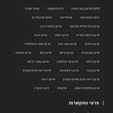
DIPG (סרטן בגזע המוח)
גליובלסטומה
טיפול חמלה
כולנגיוקרצינומה
מזותליומה
מחקרים קליניים
סרטן: מהי מחלת הסרטן?
סרטן בלוטת הרוק
סרטן בלוטת התריס
סרטן הושט
סרטן הכבד
סרטן הלבלב
סרטן המעי הגס
סרטן המעי והחלחולת
סרטן הערמונית
סרטן הרחם
סרטן השד
סרטן השחלה
סרטן כליות
סרטן עור ומלנומה
סרטן צוואר הרחם
סרטן קיבה
סרטן ראש צוואר
סרטן ריאה תאים קטנים
סרטן ריאה תאים שאינם קטנים
סרטן ריאות
סרטן שלפוחית השתן
סרקומה
תיאור מקרה
פרטי התקשרות