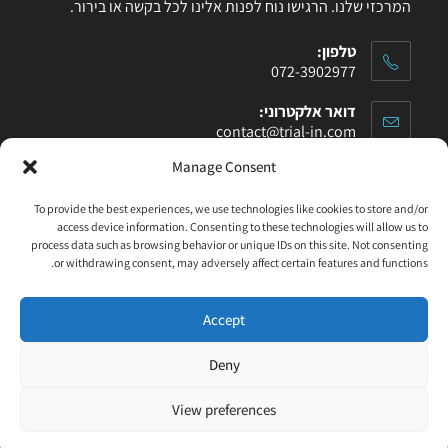
המרכזי שלנו. הרגישו נוח לפנות אלינו לכל בקשה או בירור.
טלפון:
072-3902977
דואר אלקטרוני:
contact@trial-in.com
Manage Consent
עקבו אחרינו בפייסבוק
To provide the best experiences, we use technologies like cookies to store and/or
access device information. Consenting to these technologies will allow us to
process data such as browsing behavior or unique IDs on this site. Not consenting
or withdrawing consent, may adversely affect certain features and functions.
Click to accept marketing cookies and enable
this content
Accept
Deny
View preferences
Designed and built by
WP4All