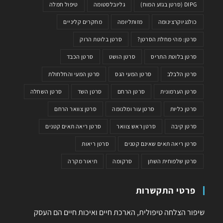
DIPG (סרטן בגזע המוח)
גליובלסטומה
טיפול חמלה
כולנגיוקרצינומה
מזותליומה
מחקרים קליניים
סרטן: מהי מחלת הסרטן?
סרטן בלוטת הרוק
סרטן בלוטת התריס
סרטן הושט
סרטן הכבד
סרטן הלבלב
סרטן המעי הגס
סרטן המעי והחלחולת
סרטן הערמונית
סרטן הרחם
סרטן השד
סרטן השחלה
סרטן כליות
סרטן עור ומלנומה
סרטן צוואר הרחם
סרטן קיבה
סרטן ראש צוואר
סרטן ריאה תאים קטנים
סרטן ריאה תאים שאינם קטנים
סרטן ריאות
סרטן שלפוחית השתן
סרקומה
תיאור מקרה
פרטי התקשרות
שיפור הצלחה טיפולית, הארכת חיים ואיכות חיים הם העסק