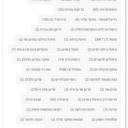
אימונותרפיה
(83)
בדיקות גנטיות
(25)
גליובלסטומה - מחקר קליני
(8)
גרורות ל-CNS
(1)
הישרדות ללא התקדמות מחלה
(1)
זריקה תת עורית
(1)
טיפול CAR T
(7)
טיפול ביולוגי
(1)
טיפול ביולוגי בסרטן שד
(1)
טיפול ביולוגי חדש
(2)
טיפול בסרטן
(1)
טיפולים בהנדסה גנטית
(7)
טיפולים חדשניים
(2)
כימותרפיה
(74)
מחקר בסרטן הלבלב
(1)
מחקרים קליניים
(2)
מסלול PI3K
(1)
נוגדן דו ספציפי
(1)
נוגדן מצומד לתרופה
(2)
ניסויים קליניים
(1)
סרטן הלבלב
(1)
סרטן שד
(2)
סרטן שד גרורתי
(3)
סרטן שלב 4
(178)
פריצת דרך בטיפול בסרטן
(1)
קיטרודה
(26)
קנאביס
(3)
קרינה
(3)
רפואה מדויקת
(1)
רפואה מותאמת אישית
(1)
שלפוחית השתן
(1)
תוצאות מחקר קליני
(1)
תקווה חדשה
(1)