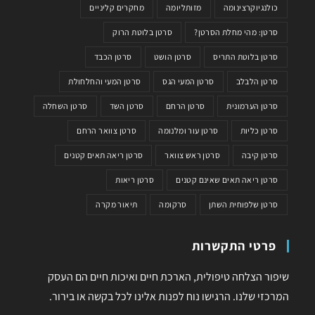
כולנגיוקרצינומה
מזותליומה
מחקרים קליניים
סרטן: מהי מחלת הסרטן?
סרטן בלוטת הרוק
סרטן בלוטת התריס
סרטן הושט
סרטן הכבד
סרטן הלבלב
סרטן המעי הגס
סרטן המעי והחלחולת
סרטן הערמונית
סרטן הרחם
סרטן השד
סרטן השחלה
סרטן כליות
סרטן עור ומלנומה
סרטן צוואר הרחם
סרטן קיבה
סרטן ראש צוואר
סרטן ריאה תאים קטנים
סרטן ריאה תאים שאינם קטנים
סרטן ריאות
סרטן שלפוחית השתן
סרקומה
תיאור מקרה
פרטי התקשרות
שיפור הצלחה טיפולית, הארכת חיים ואיכות חיים הם העסק
המרכזי שלנו. הרגישו נוח לפנות אלינו לכל בקשה או בירור.