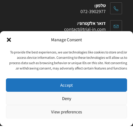
טלפון:
072-3902977
דואר אלקטרוני:
contact@trial-in.com
Manage Consent
עקבו אחרינו בפייסבוק
To provide the best experiences, we use technologies like cookies to store and/or
access device information. Consenting to these technologies will allow us to
process data such as browsing behavior or unique IDs on this site. Not consenting
or withdrawing consent, may adversely affect certain features and functions.
Accept
Click to accept marketing cookies and enable
this content
Deny
View preferences