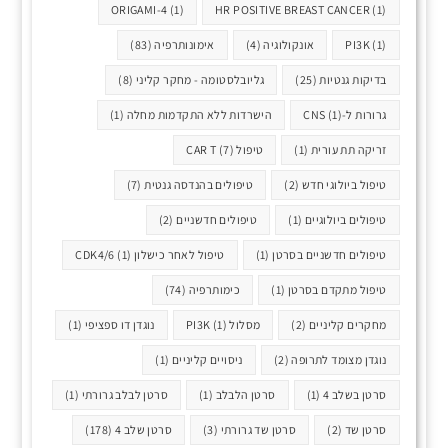
ORIGAMI-4
(1)
HR POSITIVE BREAST CANCER
(1)
(1)
PI3K
אונקולוגיה
(4)
אימונותרפיה
(83)
בדיקות גנטיות
(25)
גליובלסטומה - מחקר קליני
(8)
גרורות ל-CNS
(1)
הישרדות ללא התקדמות מחלה
(1)
זריקה תת עורית
(1)
טיפול CAR T
(7)
טיפול ביולוגי חדש
(2)
טיפולים בהנדסה גנטית
(7)
טיפולים ביולוגיים
(1)
טיפולים חדשניים
(2)
טיפולים חדשניים בסרטן
(1)
טיפול לאחר כישלון CDK4/6
(1)
טיפול מתקדם בסרטן
(1)
כימותרפיה
(74)
מחקרים קליניים
(2)
מסלול PI3K
(1)
נוגדן דו ספציפי
(1)
נוגדן מצומד לתרופה
(2)
ניסויים קליניים
(1)
סרטן בשלב 4
(1)
סרטן הלבלב
(1)
סרטן לבלב גרורתי
(1)
סרטן שד
(2)
סרטן שד גרורתי
(3)
סרטן שלב 4
(178)