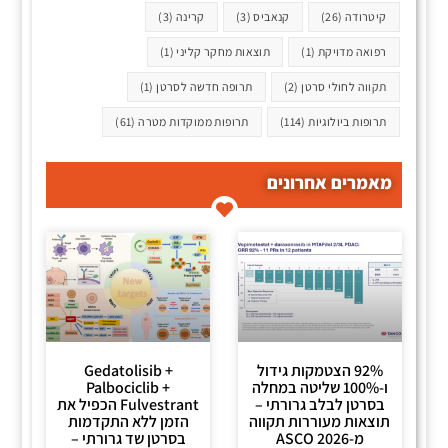
קיטרודה
(26)
קנאביס
(3)
קרינה
(3)
רפואה מדויקת
(1)
תוצאות מחקר קליני
(1)
תקווה לחולי סרטן
(2)
תרופה חדשה לסרטן
(1)
תרופות ביולוגיות
(114)
תרופות ממוקדות מטרה
(61)
מאמרים אחרונים
92% הצטמקות גידול
Gedatolisib +
ו-100% שליטה במחלה
Palbociclib +
בסרטן לבלב גרורתי –
Fulvestrant הכפיל את
תוצאות מעוררות תקווה
הזמן ללא התקדמות
מ-ASCO 2026
בסרטן שד גרורתי –