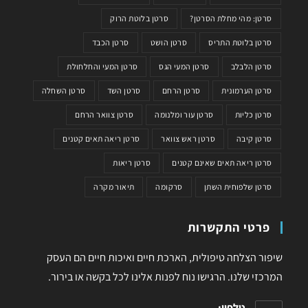
סרטן: מהי מחלת הסרטן?
סרטן בלוטת הרוק
סרטן בלוטת התריס
סרטן הושט
סרטן הכבד
סרטן הלבלב
סרטן המעי הגס
סרטן המעי והחלחולת
סרטן הערמונית
סרטן הרחם
סרטן השד
סרטן השחלה
סרטן כליות
סרטן עור ומלנומה
סרטן צוואר הרחם
סרטן קיבה
סרטן ראש צוואר
סרטן ריאה תאים קטנים
סרטן ריאה תאים שאינם קטנים
סרטן ריאות
סרטן שלפוחית השתן
סרקומה
תיאור מקרה
פרטי התקשרות
שיפור הצלחה טיפולית, הארכת חיים ואיכות חיים הם העסק
המרכזי שלנו. הרגישו נוח לפנות אלינו לכל בקשה או בירור.
טלפון: