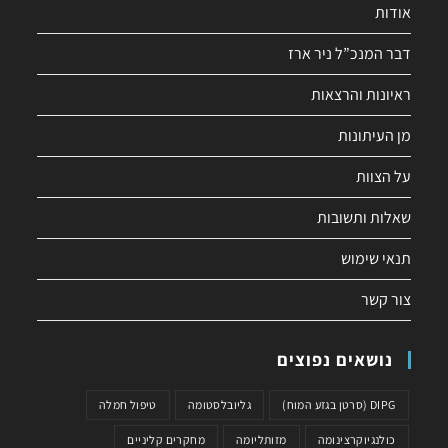
אודות
דבר המנכ”ל ניר ארז
ראיונות והרצאות
מן העיתונות
על הצוות
שאלות ותשובות
תנאי שימוש
צור קשר
נושאים נפוצים
DIPG (סרטן בגזע המוח)
גליובלסטומה
טיפול חמלה
כולנגיוקרצינומה
מזותליומה
מחקרים קליניים