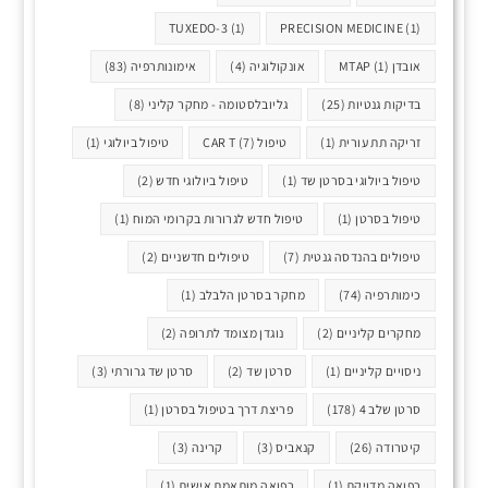
TUXEDO-3
(1)
PRECISION MEDICINE
(1)
אובדן MTAP
(1)
אונקולוגיה
(4)
אימונותרפיה
(83)
בדיקות גנטיות
(25)
גליובלסטומה - מחקר קליני
(8)
זריקה תת עורית
(1)
טיפול CAR T
(7)
טיפול ביולוגי
(1)
טיפול ביולוגי בסרטן שד
(1)
טיפול ביולוגי חדש
(2)
טיפול בסרטן
(1)
טיפול חדש לגרורות בקרומי המוח
(1)
טיפולים בהנדסה גנטית
(7)
טיפולים חדשניים
(2)
כימותרפיה
(74)
מחקר בסרטן הלבלב
(1)
מחקרים קליניים
(2)
נוגדן מצומד לתרופה
(2)
ניסויים קליניים
(1)
סרטן שד
(2)
סרטן שד גרורתי
(3)
סרטן שלב 4
(178)
פריצת דרך בטיפול בסרטן
(1)
קיטרודה
(26)
קנאביס
(3)
קרינה
(3)
רפואה מדויקת
(1)
רפואה מותאמת אישית
(1)