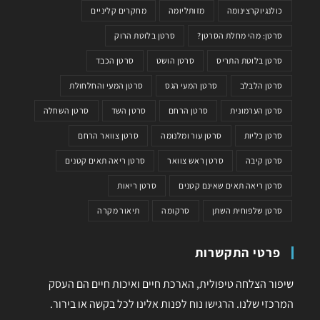
כולנגיוקרצינומה
מזותליומה
מחקרים קליניים
סרטן: מהי מחלת הסרטן?
סרטן בלוטת הרוק
סרטן בלוטת התריס
סרטן הושט
סרטן הכבד
סרטן הלבלב
סרטן המעי הגס
סרטן המעי והחלחולת
סרטן הערמונית
סרטן הרחם
סרטן השד
סרטן השחלה
סרטן כליות
סרטן עור ומלנומה
סרטן צוואר הרחם
סרטן קיבה
סרטן ראש צוואר
סרטן ריאה תאים קטנים
סרטן ריאה תאים שאינם קטנים
סרטן ריאות
סרטן שלפוחית השתן
סרקומה
תיאור מקרה
פרטי התקשרות
שיפור הצלחה טיפולית, הארכת חיים ואיכות חיים הם העסק
המרכזי שלנו. הרגישו נוח לפנות אלינו לכל בקשה או בירור.