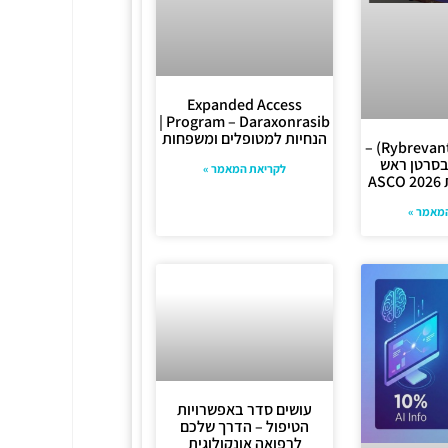
Expanded Access
Program – Daraxonrasib |
הנחיות למטופלים ומשפחות
אמיבנטמאב (Rybrevant) –
בסרטן ראש
לקריאת המאמר »
A
מאמר »
עושים סדר באפשרויות
הטיפול – הדרך שלכם
לרפואה אונקולוגית