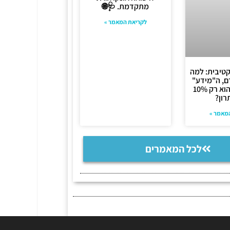
מתקדמת. 🩺🌐
לקריאת המאמר »
טיבית: למה
, ה"מידע"
שה-AI מוצא הוא רק 10%
ון?
מאמר »
לכל המאמרים