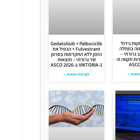
מקות גידול
Gedatolisib + Palbociclib
1 שליטה במחלה
+ Fulvestrant הכפיל את
 גרורתי –
הזמן ללא התקדמות בסרטן
ות תקווה מ-
שד גרורתי – תוצאות
ASCO
VIKTORIA-1 ב-ASCO 2026
מאמר »
לקריאת המאמר »