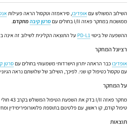
השילוב המשולש עם
אופדיבו
, סיראמזה וטקסול הראה פעילות
אנט
ממושכות במחקר פאזה I/II בחולים עם
סרטן קיבה
מתקדם
.
ההשפעה של ביטוי
PD-L1
על התוצאה הקלינית לשילוב זה אינה בר
רציונל המחקר
אופדיבו
כבר הראתה יתרון הישרדותי משמעותי בחולים עם
סרטן ק
עם טקסול כטיפול קו שני. לפיכך, השילוב של שלושתם נראה הגיוני.
על המחקר
מחקר פאזה I/II בדק את השפעת הטיפול המשולש בקרב 43 חולי
טיפול קודם, קו ראשון, עם פלטינום בתוספת פלואורופירימידין ו
תוצאות