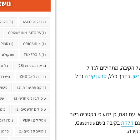
נושא
תגיות
2026
(3)
ASCO 2025
(2)
CDK4/6 INHIBITORS
(1)
PI3K
(1)
ORIGAMI-4
(1)
(1)
TUXEDO-3
אונקולוגי
בדיקות גנטיות
(25)
גליוב
 הקיבה, מתחילים לגדול
טן
. בדרך כלל,
סרטן קיבה
גדל
גרורות ל-CNS
(1)
הישרדו
זריקה תת עורית
(1)
טיפול R T
טיפול ביולוגי חדש
(2)
טיפ
טיפולים חדשניים
(2)
כימו
. עם זאת, כן ידוע כי בקטריה בשם
מסלול PI3K
(1)
נוגדן דו 
 גם
דלקת
בקיבה בשם Gastritis,
ניסויים קליניים
(1)
סרטן ב