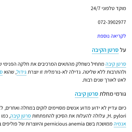
מוקד טלפוני 24/7
072-3902977
לקריאה נוספת
על
סרטן הקיבה
סרטן קיבה
מתחיל כשחלק מהתאים המרכיבים את חלקה הפנימי של
ולהתרבות ללא שליטה. גדילה לא-נורמלית זו יוצרת
גידול
, שהוא
סר
לאט לאורך שנים רבות.
גורמי מחלת
סרטן קיבה
כיום עדיין לא ידוע מדוע אנשים מסויימים לוקים במחלה ואחרים, לא
H. pylori, עלולה להעלות את הסיכון להתפתחות
סרטן קיבה
, כמו
אנמיה
ממושכת בשם pernicious anemia והיווצרות של פוליפים בקיבה.