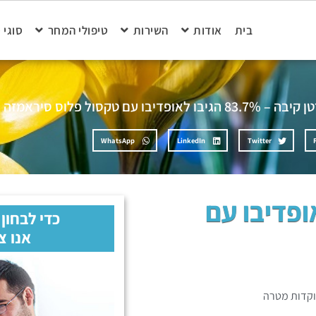
בית
אודות
השירות
טיפולי המחר
סוגי 
83.7% הגיבו לאופדיבו עם טקסול פלוס סיראמזה
WhatsApp
LinkedIn
Twitter
8 הגיבו לאופדיבו עם
כדי לבחון
אנו צ
קדות מטרה