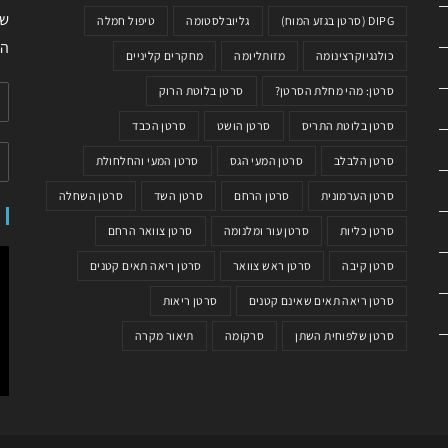
שי
DIPG (סרטן בגזע המוח)
גליובלסטומה
טיפול חמלה
המ
כולנגיוקרצינומה
מזותליומה
מחקרים קליניים
סרטן: מהי מחלת הסרטן?
סרטן בלוטת הרוק
סרטן בלוטת התריס
סרטן הושט
סרטן הכבד
סרטן הלבלב
סרטן המעי הגס
סרטן המעי והחלחולת
סרטן הערמונית
סרטן הרחם
סרטן השד
סרטן השחלה
סרטן כליות
סרטן עור ומלנומה
סרטן צוואר הרחם
סרטן קיבה
סרטן ראש צוואר
סרטן ריאה תאים קטנים
סרטן ריאה תאים שאינם קטנים
סרטן ריאות
סרטן שלפוחית השתן
סרקומה
תיאור מקרה