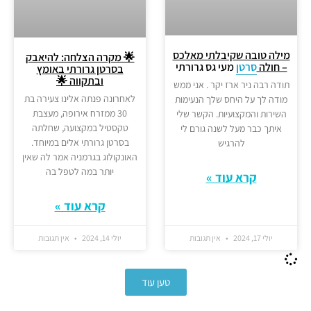
מילה טובה שקיבלתי מאלכס
🌟 מקרה הצלחה: להיאבק
– חולה
סרטן
מעי גס גרורתי
בסרטן גרורתי באומץ
ובתקווה 🌟
תודה רבה ניר ארז יקר . אני ממש
לאחרונה פנתה אלינו צעירה בת
מודה לך על היחס שלך הנעימות
30 ממזרח אירופה, מעצבת
השירות והמקצועיות. הקשר שלי
טקסטיל במקצועה, שחלתה
איתך כבר מעל לשנה גורם לי
בסרטן גרורתי אלים במיוחד.
להרגיש
האונקולוג בגרמניה אמר לה שאין
יותר במה לטפל בה
קרא עוד »
קרא עוד »
יולי 17, 2024
אין תגובות
יולי 14, 2024
אין תגובות
טען עוד