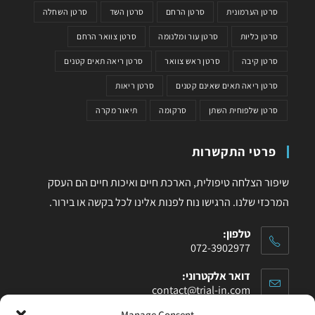
סרטן הערמונית
סרטן הרחם
סרטן השד
סרטן השחלה
סרטן כליות
סרטן עור ומלנומה
סרטן צוואר הרחם
סרטן קיבה
סרטן ראש צוואר
סרטן ריאה תאים קטנים
סרטן ריאה תאים שאינם קטנים
סרטן ריאות
סרטן שלפוחית השתן
סרקומה
תיאור מקרה
פרטי התקשרות
שיפור הצלחה טיפולית, הארכת חיים ואיכות חיים הם העסק
המרכזי שלנו. הרגישו נוח לפנות אלינו לכל בקשה או בירור.
טלפון:
072-3902977
דואר אלקטרוני:
contact@trial-in.com
Manage Consent