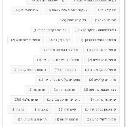
TARGETED THERAPY
(1)
STAGE IV BREAST CANCER
(1)
אונקולוגיה
(4)
אונקולוגיה מותאמת אישית
(1)
אימונותרפיה
(83)
אמיבנטמאב
(1)
בדיקות גנטיות
(25)
גליובלסטומה - מחקר קליני
(8)
גרורות בקרומי המוח
(1)
חידושים בטיפול בסרטן.
(1)
טיפול CAR T
(7)
טיפול ביולוגי חדש
(2)
טיפול חדש בסרטן
(1)
טיפולים בהנדסה גנטית
(7)
טיפולים חדשניים
(2)
טיפולים חדשניים בסרטן שד
(1)
טיפול ממוקד מטרה
(1)
כימותרפיה
(74)
כימותרפיה מתקדמת
(1)
מחקרים קליניים
(2)
מחקרים קליניים בסרטן שד
(1)
נוגדן מצומד לתרופה
(2)
סרטן גרורתי
(1)
סרטן שד
(2)
סרטן שד גרורתי
(3)
סרטן שד טריפל נגטיב
(1)
סרטן שלב 4
(178)
קו ראשון בסרטן שד
(1)
קיטרודה
(26)
קנאביס
(3)
קרינה
(3)
תקווה לחולי סרטן
(2)
תרופה חדשה
(1)
תרופות ביולוגיות
(114)