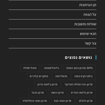
מן העיתונות
על הצוות
שאלות ותשובות
תנאי שימוש
צור קשר
נושאים נפוצים
DIPG (סרטן בגזע המוח)
גליובלסטומה
טיפול חמלה
כולנגיוקרצינומה
מזותליומה
מחקרים קליניים
סרטן: מהי מחלת הסרטן?
סרטן בלוטת הרוק
סרטן בלוטת התריס
סרטן הושט
סרטן הכבד
סרטן הלבלב
סרטן המעי הגס
סרטן המעי והחלחולת