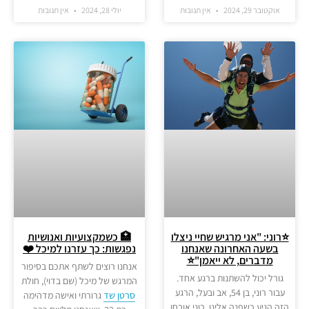
אוקטובר 29, 2024
אין תגובות
יולי 28, 2024
אין תגובות
⭐️רוני: "אני מרגיש שחיי ניצלו
🏥 כשמקצועיות ואנושיות
בשעה האחרונה שאנחנו
נפגשות: כך עזרנו למיכל ❤️
מדברים, לא ייאמן"⭐️
אנחנו רוצים לשתף אתכם בסיפור
גורל יכול להשתנות ברגע אחד.
המרגש של מיכל (שם בדוי), חולת
עבור רוני, בן 54, אב ובעל, הרגע
סרטן שד
גרורתי ואישה מדהימה
הזה הגיע כשפנה אלינו. רוני אובחן