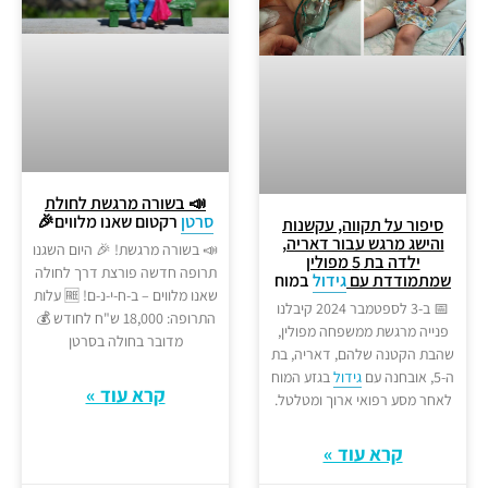
📣 בשורה מרגשת לחולת
סרטן
רקטום שאנו מלווים🎉
סיפור על תקווה, עקשנות
והישג מרגש עבור דאריה,
📣 בשורה מרגשת! 🎉 היום השגנו
ילדה בת 5 מפולין
תרופה חדשה פורצת דרך לחולה
שמתמודדת עם
גידול
במוח
שאנו מלווים – ב-ח-י-נ-ם! 🆓 עלות
📅 ב-3 לספטמבר 2024 קיבלנו
התרופה: 18,000 ש"ח לחודש 💰
פנייה מרגשת ממשפחה מפולין,
מדובר בחולה בסרטן
שהבת הקטנה שלהם, דאריה, בת
ה-5, אובחנה עם
גידול
בגזע המוח
קרא עוד »
לאחר מסע רפואי ארוך ומטלטל.
קרא עוד »