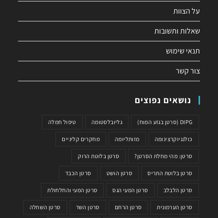
על הצוות
שאלות ותשובות
תנאי שימוש
צור קשר
נושאים נפוצים
DIPG (סרטן בגזע המוח)
גליובלסטומה
טיפול חמלה
כולנגיוקרצינומה
מזותליומה
מחקרים קליניים
סרטן: מהי מחלת הסרטן?
סרטן בלוטת הרוק
סרטן בלוטת התריס
סרטן הושט
סרטן הכבד
סרטן הלבלב
סרטן המעי הגס
סרטן המעי והחלחולת
סרטן הערמונית
סרטן הרחם
סרטן השד
סרטן השחלה