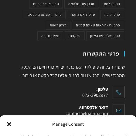
סרטן כליות
סרטן עור ומלנומה
סרטן צוואר הרחם
סרטן קיבה
סרטן ראש צוואר
סרטן ריאה תאים קטנים
סרטן ריאה תאים שאינם קטנים
סרטן ריאות
סרטן שלפוחית השתן
סרקומה
תיאור מקרה
פרטי התקשרות
שיפור הצלחה טיפולית, הארכת חיים ואיכות חיים הם העסק
המרכזי שלנו. הרגישו נוח לפנות אלינו לכל בקשה או בירור.
טלפון:
072-3902977
דואר אלקטרוני:
contact@trial-in.com
Manage Consent
עקבו אחרינו בפייסבוק