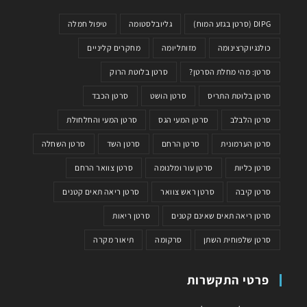
DIPG (סרטן בגזע המוח)
גליובלסטומה
טיפול חמלה
כולנגיוקרצינומה
מזותליומה
מחקרים קליניים
סרטן: מהי מחלת הסרטן?
סרטן בלוטת הרוק
סרטן בלוטת התריס
סרטן הושט
סרטן הכבד
סרטן הלבלב
סרטן המעי הגס
סרטן המעי והחלחולת
סרטן הערמונית
סרטן הרחם
סרטן השד
סרטן השחלה
סרטן כליות
סרטן עור ומלנומה
סרטן צוואר הרחם
סרטן קיבה
סרטן ראש צוואר
סרטן ריאה תאים קטנים
סרטן ריאה תאים שאינם קטנים
סרטן ריאות
סרטן שלפוחית השתן
סרקומה
תיאור מקרה
פרטי התקשרות