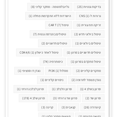
בדיקות גנטיות
(25)
גליובלסטומה - מחקר קליני
(8)
גרורות ל-CNS
(1)
הישרדות ללא התקדמות מחלה
(1)
זריקה תת עורית
(1)
טיפול CAR T
(7)
טיפול ביולוגי חדש
(2)
טיפולים בהנדסה גנטית
(7)
טיפולים ביולוגיים
(1)
טיפולים חדשניים
(2)
טיפולים חדשניים בסרטן
(1)
טיפול לאחר כישלון CDK4/6
(1)
טיפול מתקדם בסרטן
(1)
כימותרפיה
(74)
מחקרים קליניים
(2)
מסלול PI3K
(1)
נוגדן דו ספציפי
(1)
נוגדן מצומד לתרופה
(2)
ניסויים קליניים
(1)
סרטן בשלב 4
(1)
סרטן הלבלב
(1)
סרטן לבלב גרורתי
(1)
סרטן שד
(2)
סרטן שד גרורתי
(3)
סרטן שלב 4
(178)
קיטרודה
(26)
קנאביס
(3)
קרינה
(3)
רפואה מדויקת
(1)
תוצאות מחקר קליני
(1)