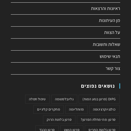
ראיונות והרצאות
מן העיתונות
על הצוות
שאלות ותשובות
תנאי שימוש
צור קשר
נושאים נפוצים
DIPG (סרטן בגזע המוח)
גליובלסטומה
טיפול חמלה
כולנגיוקרצינומה
מזותליומה
מחקרים קליניים
סרטן: מהי מחלת הסרטן?
סרטן בלוטת הרוק
סרטן בלוטת התריס
סרטן הושט
סרטן הכבד