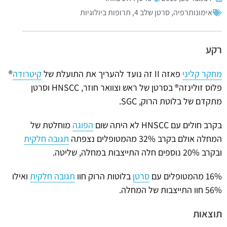
אימונותרפיה
,
סרטן שלב 4
,
תרופות ביולוגיות
רקע
מחקר קליני
פאזה II זה נועד להעריך את התועלת של
קיטרודה
®
פלוס זולינזה® בסרטן של ראש וצוואר חוזר, HNSCC וסרטן
מתקדם של בלוטת הרוק, SGC.
בקרב חולים עם HNSCC לא היתה שום
הפוגה
מוחלטת של
המחלה אולם בקרב 32% מהמטופלים נצפתה
תגובה חלקית
ובקרב 20% נוספים חלה התייצבות במחלה, שליטה.
16% מהמטופלים עם
סרטן
בלוטות הרוק חוו
תגובה חלקית
ואילו
56% חוו התייצבות של המחלה.
תוצאות