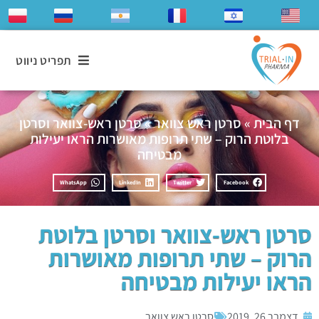
תפריט ניווט
דף הבית
»
סרטן ראש צוואר
»
סרטן ראש-צוואר וסרטן
בלוטת הרוק – שתי תרופות מאושרות הראו יעילות
מבטיחה
WhatsApp
LinkedIn
Twitter
Facebook
סרטן ראש-צוואר וסרטן בלוטת
הרוק – שתי תרופות מאושרות
הראו יעילות מבטיחה
דצמבר 26, 2019
סרטן ראש צוואר