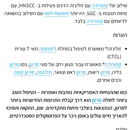
שילוב של
קיטרודה
עם זולינזה הדגים פעילות ב- HNSCC, עם
פחות תגובות ב- SGC. היו יותר
תופעות לוואי
עם השילוב בהשוואה
לדיווחים עם
קיטרודה
בלבד.
הערות
זולינזה® מאושרת לטיפול במחלת
לימפומה
תאי T עורית
(CTCL)
קיטרודה
® מאושרת עבור מגוון רחב של סוגי
סרטן
, כמו
סרטן
כליה,
סרטן
ריאות,
סרטן
ראש וצוואר,
מלנומה
,
סרטן קיבה
ורבים אחרים.
כמו שההנחיות האמריקאיות כותבות ואומרות – הטיפול הטוב
ביותר לחולה
סרטן
הוא דרך קבלת התרופות החדשניות ביותר
לסרטן, הנמצאות בשלבי פיתוח מתקדמים. שם, התקווה והסיכוי
להאריך חיים עולים באופן ניכר על הפרוטוקולים הסטנדרטיים.
שלכם,