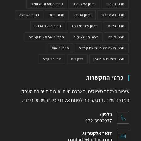
סרטן הלבלב
סרטן המעי הגס
סרטן המעי והחלחולת
סרטן הערמונית
סרטן הרחם
סרטן השד
סרטן השחלה
סרטן כליות
סרטן עור ומלנומה
סרטן צוואר הרחם
סרטן קיבה
סרטן ראש צוואר
סרטן ריאה תאים קטנים
סרטן ריאה תאים שאינם קטנים
סרטן ריאות
סרטן שלפוחית השתן
סרקומה
תיאור מקרה
פרטי התקשרות
שיפור הצלחה טיפולית, הארכת חיים ואיכות חיים הם העסק
המרכזי שלנו. הרגישו נוח לפנות אלינו לכל בקשה או בירור.
טלפון:
072-3902977
דואר אלקטרוני:
contact@trial-in.com