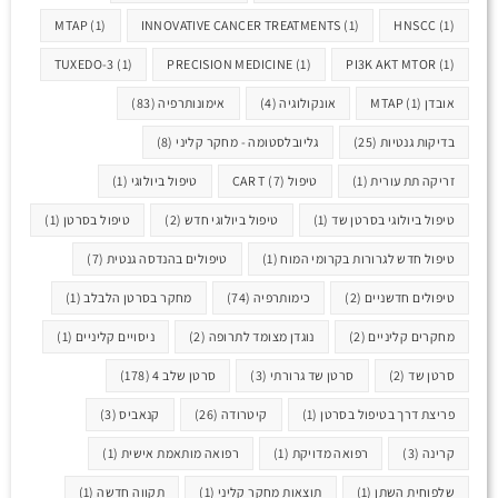
MTAP
(1)
INNOVATIVE CANCER TREATMENTS
(1)
HNSCC
(1)
TUXEDO-3
(1)
PRECISION MEDICINE
(1)
PI3K AKT MTOR
(1)
אובדן MTAP
(1)
אונקולוגיה
(4)
אימונותרפיה
(83)
בדיקות גנטיות
(25)
גליובלסטומה - מחקר קליני
(8)
זריקה תת עורית
(1)
טיפול CAR T
(7)
טיפול ביולוגי
(1)
טיפול ביולוגי בסרטן שד
(1)
טיפול ביולוגי חדש
(2)
טיפול בסרטן
(1)
טיפול חדש לגרורות בקרומי המוח
(1)
טיפולים בהנדסה גנטית
(7)
טיפולים חדשניים
(2)
כימותרפיה
(74)
מחקר בסרטן הלבלב
(1)
מחקרים קליניים
(2)
נוגדן מצומד לתרופה
(2)
ניסויים קליניים
(1)
סרטן שד
(2)
סרטן שד גרורתי
(3)
סרטן שלב 4
(178)
פריצת דרך בטיפול בסרטן
(1)
קיטרודה
(26)
קנאביס
(3)
קרינה
(3)
רפואה מדויקת
(1)
רפואה מותאמת אישית
(1)
שלפוחית השתן
(1)
תוצאות מחקר קליני
(1)
תקווה חדשה
(1)