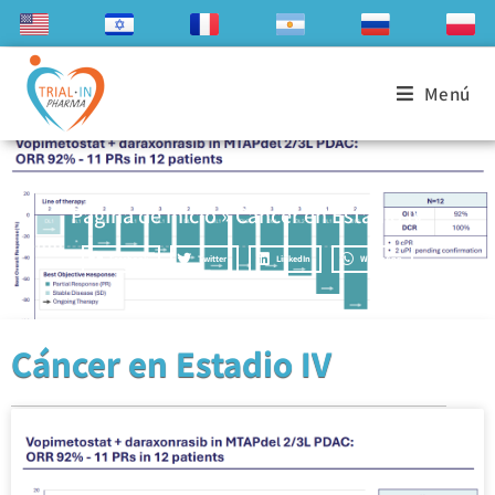
Menú
Página de inicio
»
Cáncer en Estadio IV
Facebook
Twitter
LinkedIn
WhatsApp
Cáncer en Estadio IV