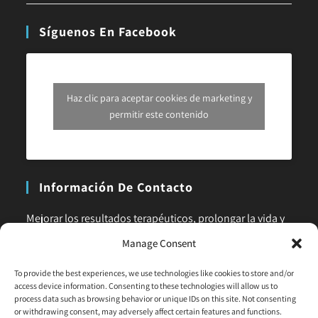
Síguenos En Facebook
Haz clic para aceptar cookies de marketing y
permitir este contenido
Información De Contacto
Mejorar los resultados terapéuticos, prolongar la vida y
la calidad de vida es nuestra principal misión. No dudes
Manage Consent
en ponerte en contacto con nosotros para cualquier
To provide the best experiences, we use technologies like cookies to store and/or
consulta o aclaración.
access device information. Consenting to these technologies will allow us to
process data such as browsing behavior or unique IDs on this site. Not consenting
Phone:
or withdrawing consent, may adversely affect certain features and functions.