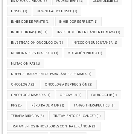
ENSAYOS CLÍNICOS
(3)
FULVESTRANT
(1)
GEDATOLISIB
(1)
HNSCC
(1)
HPV-NEGATIVO HNSCC
(1)
INHIBIDOR DE PRMT5
(1)
INHIBIDOR EGFR MET
(1)
INHIBIDOR RAS(ON)
(1)
INVESTIGACIÓN EN CÁNCER DE MAMA
(1)
INVESTIGACIÓN ONCOLÓGICA
(3)
INYECCIÓN SUBCUTÁNEA
(1)
MEDICINA PERSONALIZADA
(1)
MUTACIÓN PIK3CA
(1)
MUTACIÓN RAS
(1)
NUEVOS TRATAMIENTOS PARA CÁNCER DE MAMA
(1)
ONCOLOGÍA
(2)
ONCOLOGÍA DE PRECISIÓN
(2)
ONCOLOGÍA MAMARIA
(1)
ORIGAMI-4
(1)
PALBOCICLIB
(1)
PFS
(1)
PÉRDIDA DE MTAP
(1)
TANGO THERAPEUTICS
(1)
TERAPIA DIRIGIDA
(3)
TRATAMIENTO DEL CÁNCER
(1)
TRATAMIENTOS INNOVADORES CONTRA EL CÁNCER
(2)