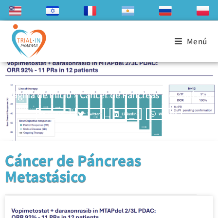
Menú
Página de inicio
»
Cáncer de Páncreas Metastásico
Facebook
Twitter
LinkedIn
WhatsApp
Cáncer de Páncreas
Metastásico