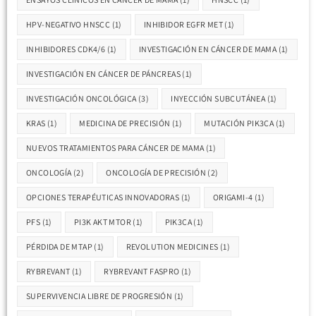
HPV-NEGATIVO HNSCC
(1)
INHIBIDOR EGFR MET
(1)
INHIBIDORES CDK4/6
(1)
INVESTIGACIÓN EN CÁNCER DE MAMA
(1)
INVESTIGACIÓN EN CÁNCER DE PÁNCREAS
(1)
INVESTIGACIÓN ONCOLÓGICA
(3)
INYECCIÓN SUBCUTÁNEA
(1)
KRAS
(1)
MEDICINA DE PRECISIÓN
(1)
MUTACIÓN PIK3CA
(1)
NUEVOS TRATAMIENTOS PARA CÁNCER DE MAMA
(1)
ONCOLOGÍA
(2)
ONCOLOGÍA DE PRECISIÓN
(2)
OPCIONES TERAPÉUTICAS INNOVADORAS
(1)
ORIGAMI-4
(1)
PFS
(1)
PI3K AKT MTOR
(1)
PIK3CA
(1)
PÉRDIDA DE MTAP
(1)
REVOLUTION MEDICINES
(1)
RYBREVANT
(1)
RYBREVANT FASPRO
(1)
SUPERVIVENCIA LIBRE DE PROGRESIÓN
(1)