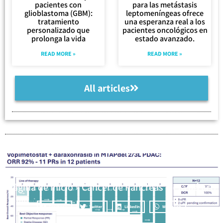
pacientes con
para las metástasis
glioblastoma (GBM):
leptomeníngeas ofrece
tratamiento
una esperanza real a los
personalizado que
pacientes oncológicos en
prolonga la vida
estado avanzado.
READ MORE »
READ MORE »
All articles
Página de inicio
»
Cáncer de Páncreas Metastásico
Facebook
Twitter
LinkedIn
WhatsApp