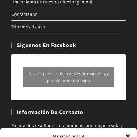
Una palabra de nuestro director general
Contáctanos
Términos de uso
Síguenos En Facebook
Haz clic para aceptar cookies de marketing y
permitir este contenido
Información De Contacto
Mejorar los resultados terapéuticos, prolongar la vida y
la calidad de vida es nuestra principal misión. No dudes
Manage Consent