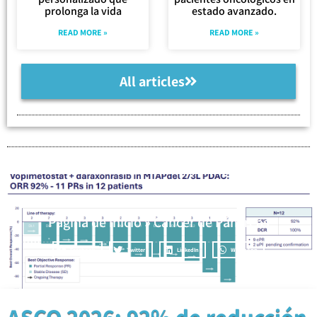
prolonga la vida
estado avanzado.
READ MORE »
READ MORE »
All articles
Página de inicio
»
Cáncer de Páncreas
Facebook
Twitter
LinkedIn
WhatsApp
ASCO 2026: 92% de reducción