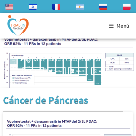
Menú
Página de inicio
»
Cáncer de Páncreas
Facebook
Twitter
LinkedIn
WhatsApp
Cáncer de Páncreas