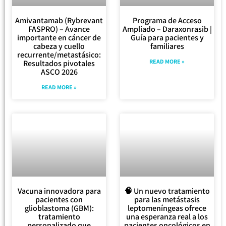
Amivantamab (Rybrevant
Programa de Acceso
FASPRO) – Avance
Ampliado – Daraxonrasib |
importante en cáncer de
Guía para pacientes y
cabeza y cuello
familiares
recurrente/metastásico:
READ MORE »
Resultados pivotales
ASCO 2026
READ MORE »
Vacuna innovadora para
🧠 Un nuevo tratamiento
pacientes con
para las metástasis
glioblastoma (GBM):
leptomeníngeas ofrece
tratamiento
una esperanza real a los
personalizado que
pacientes oncológicos en