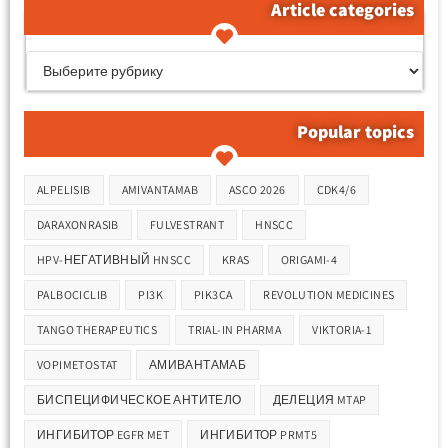
Article categories
קטגוריות המאמרים
Popular topics
Метки
ALPELISIB
AMIVANTAMAB
ASCO 2026
CDK4/6
DARAXONRASIB
FULVESTRANT
HNSCC
HPV-НЕГАТИВНЫЙ HNSCC
KRAS
ORIGAMI-4
PALBOCICLIB
PI3K
PIK3CA
REVOLUTION MEDICINES
TANGO THERAPEUTICS
TRIAL-IN PHARMA
VIKTORIA-1
VOPIMETOSTAT
АМИВАНТАМАБ
БИСПЕЦИФИЧЕСКОЕ АНТИТЕЛО
ДЕЛЕЦИЯ MTAP
ИНГИБИТОР EGFR MET
ИНГИБИТОР PRMT5