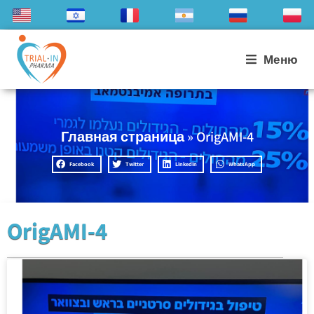
Меню
Главная страница
»
OrigAMI-4
Facebook
Twitter
LinkedIn
WhatsApp
OrigAMI-4