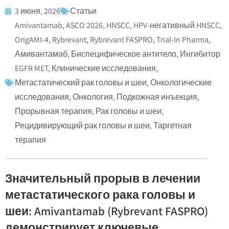
3 июня, 2026
Статьи
Amivantamab
,
ASCO 2026
,
HNSCC
,
HPV-негативный HNSCC
,
OrigAMI-4
,
Rybrevant
,
Rybrevant FASPRO
,
Trial-In Pharma
,
Амивантамаб
,
Биспецифическое антитело
,
Ингибитор
EGFR MET
,
Клинические исследования
,
Метастатический рак головы и шеи
,
Онкологические
исследования
,
Онкология
,
Подкожная инъекция
,
Прорывная терапия
,
Рак головы и шеи
,
Рецидивирующий рак головы и шеи
,
Таргетная
терапия
Значительный прорыв в лечении
метастатического рака головы и
шеи: Amivantamab (Rybrevant FASPRO)
демонстрирует ключевые