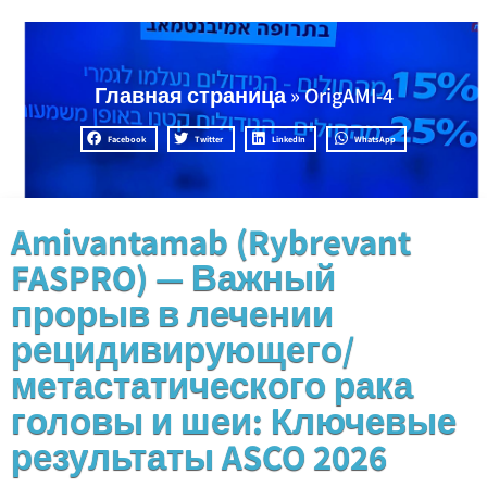
Главная страница
»
OrigAMI-4
Facebook
Twitter
LinkedIn
WhatsApp
Amivantamab (Rybrevant
FASPRO) — Важный
прорыв в лечении
рецидивирующего/
метастатического рака
головы и шеи: Ключевые
результаты ASCO 2026