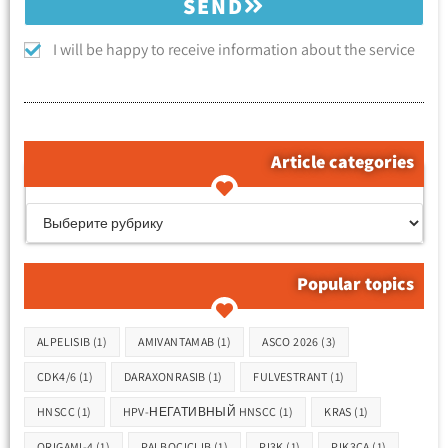
SEND
I will be happy to receive information about the service
Article categories
קטגוריות המאמרים
Popular topics
Метки
ALPELISIB
(1)
AMIVANTAMAB
(1)
ASCO 2026
(3)
CDK4/6
(1)
DARAXONRASIB
(1)
FULVESTRANT
(1)
HNSCC
(1)
HPV-НЕГАТИВНЫЙ HNSCC
(1)
KRAS
(1)
ORIGAMI-4
(1)
PALBOCICLIB
(1)
PI3K
(1)
PIK3CA
(1)