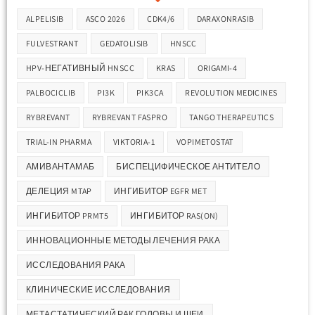
ALPELISIB
ASCO 2026
CDK4/6
DARAXONRASIB
FULVESTRANT
GEDATOLISIB
HNSCC
HPV-НЕГАТИВНЫЙ HNSCC
KRAS
ORIGAMI-4
PALBOCICLIB
PI3K
PIK3CA
REVOLUTION MEDICINES
RYBREVANT
RYBREVANT FASPRO
TANGO THERAPEUTICS
TRIAL-IN PHARMA
VIKTORIA-1
VOPIMETOSTAT
АМИВАНТАМАБ
БИСПЕЦИФИЧЕСКОЕ АНТИТЕЛО
ДЕЛЕЦИЯ MTAP
ИНГИБИТОР EGFR MET
ИНГИБИТОР PRMT5
ИНГИБИТОР RAS(ON)
ИННОВАЦИОННЫЕ МЕТОДЫ ЛЕЧЕНИЯ РАКА
ИССЛЕДОВАНИЯ РАКА
КЛИНИЧЕСКИЕ ИССЛЕДОВАНИЯ
МЕТАСТАТИЧЕСКИЙ РАК ГОЛОВЫ И ШЕИ