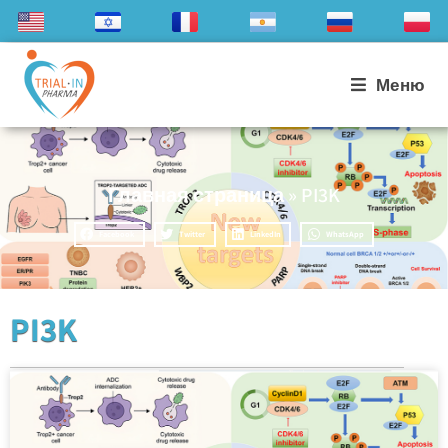
Меню
Главная страница
»
PI3K
Facebook
Twitter
LinkedIn
WhatsApp
PI3K