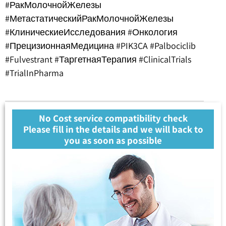
#РакМолочнойЖелезы
#МетастатическийРакМолочнойЖелезы
#КлиническиеИсследования #Онкология
#ПрецизионнаяМедицина #PIK3CA #Palbociclib
#Fulvestrant #ТаргетнаяТерапия #ClinicalTrials
#TrialInPharma
No Cost service compatibility check
Please fill in the details and we will back to
you as soon as possible