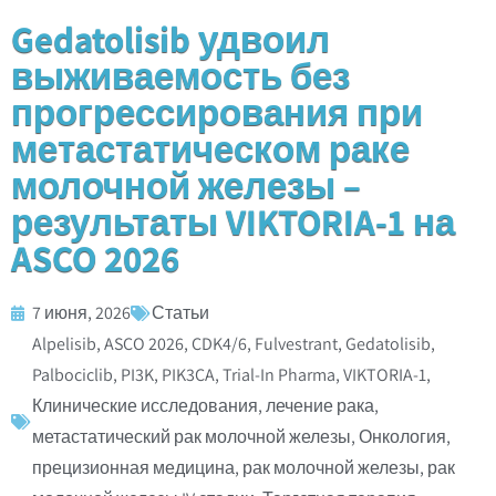
Gedatolisib удвоил
выживаемость без
прогрессирования при
метастатическом раке
молочной железы –
результаты VIKTORIA-1 на
ASCO 2026
7 июня, 2026
Статьи
Alpelisib
,
ASCO 2026
,
CDK4/6
,
Fulvestrant
,
Gedatolisib
,
Palbociclib
,
PI3K
,
PIK3CA
,
Trial-In Pharma
,
VIKTORIA-1
,
Клинические исследования
,
лечение рака
,
метастатический рак молочной железы
,
Онкология
,
прецизионная медицина
,
рак молочной железы
,
рак