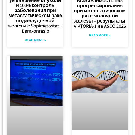
уменьшение опухоли
выживаемость без
и 100% контроль
прогрессирования
заболевания при
при метастатическом
метастатическом раке
раке молочной
поджелудочной
железы – результаты
железы с Vopimetostat +
VIKTORIA-1 на ASCO 2026
Daraxonrasib
READ MORE »
READ MORE »