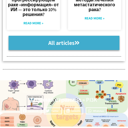
раке «информация» от
метастатического
ИИ — это только 10%
рака?
решения?
READ MORE »
READ MORE »
All articles
Главная страница
»
PI3K
Facebook
Twitter
LinkedIn
WhatsApp