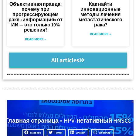
Объективная правда:
Как найти
почему при
инновационные
прогрессирующем
методы лечения
раке «информация» от
метастатического
ИИ — это только 10%
рака?
решения?
READ MORE »
READ MORE »
All articles
Главная страница
»
HPV-негативный HNSCC
Facebook
Twitter
LinkedIn
WhatsApp