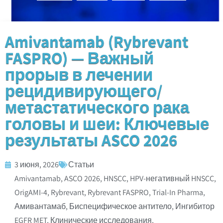
Amivantamab (Rybrevant
FASPRO) — Важный
прорыв в лечении
рецидивирующего/
метастатического рака
головы и шеи: Ключевые
результаты ASCO 2026
3 июня, 2026
Статьи
Amivantamab
,
ASCO 2026
,
HNSCC
,
HPV-негативный HNSCC
,
OrigAMI-4
,
Rybrevant
,
Rybrevant FASPRO
,
Trial-In Pharma
,
Амивантамаб
,
Биспецифическое антитело
,
Ингибитор
EGFR MET
,
Клинические исследования
,