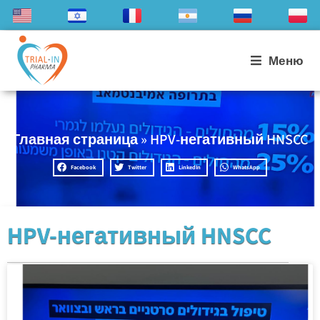
Меню
Главная страница
»
HPV-негативный HNSCC
Facebook
Twitter
LinkedIn
WhatsApp
HPV-негативный HNSCC