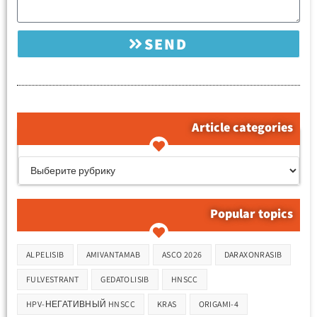
SEND
Article categories
קטגוריות המאמרים
Popular topics
Метки
ALPELISIB
AMIVANTAMAB
ASCO 2026
DARAXONRASIB
FULVESTRANT
GEDATOLISIB
HNSCC
HPV-НЕГАТИВНЫЙ HNSCC
KRAS
ORIGAMI-4