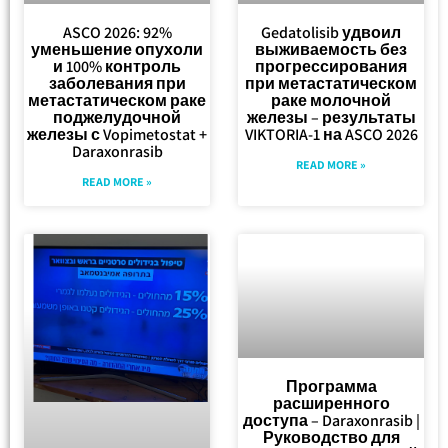
ASCO 2026: 92%
Gedatolisib удвоил
уменьшение опухоли
выживаемость без
и 100% контроль
прогрессирования
заболевания при
при метастатическом
метастатическом раке
раке молочной
поджелудочной
железы – результаты
железы с Vopimetostat +
VIKTORIA-1 на ASCO 2026
Daraxonrasib
READ MORE »
READ MORE »
Программа
расширенного
доступа – Daraxonrasib |
Руководство для