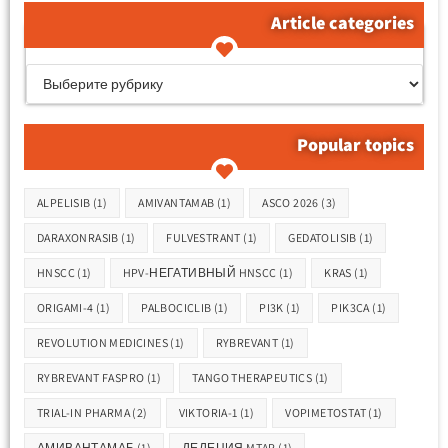
Article categories
קטגוריות המאמרים
Popular topics
Метки
ALPELISIB
(1)
AMIVANTAMAB
(1)
ASCO 2026
(3)
DARAXONRASIB
(1)
FULVESTRANT
(1)
GEDATOLISIB
(1)
HNSCC
(1)
HPV-НЕГАТИВНЫЙ HNSCC
(1)
KRAS
(1)
ORIGAMI-4
(1)
PALBOCICLIB
(1)
PI3K
(1)
PIK3CA
(1)
REVOLUTION MEDICINES
(1)
RYBREVANT
(1)
RYBREVANT FASPRO
(1)
TANGO THERAPEUTICS
(1)
TRIAL-IN PHARMA
(2)
VIKTORIA-1
(1)
VOPIMETOSTAT
(1)
АМИВАНТАМАБ
(1)
ДЕЛЕЦИЯ MTAP
(1)