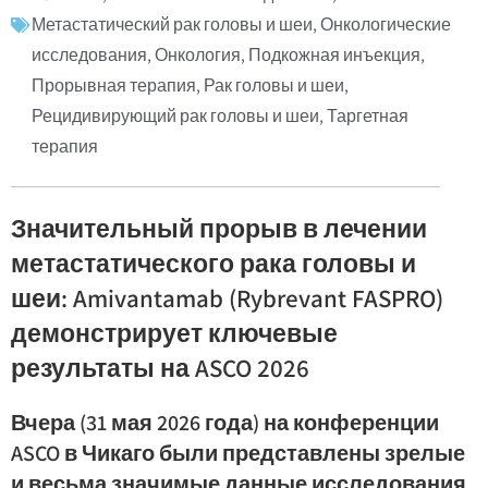
Метастатический рак головы и шеи
,
Онкологические
исследования
,
Онкология
,
Подкожная инъекция
,
Прорывная терапия
,
Рак головы и шеи
,
Рецидивирующий рак головы и шеи
,
Таргетная
терапия
Значительный прорыв в лечении
метастатического рака головы и
шеи: Amivantamab (Rybrevant FASPRO)
демонстрирует ключевые
результаты на ASCO 2026
Вчера (31 мая 2026 года) на конференции
ASCO в Чикаго были представлены зрелые
и весьма значимые данные исследования