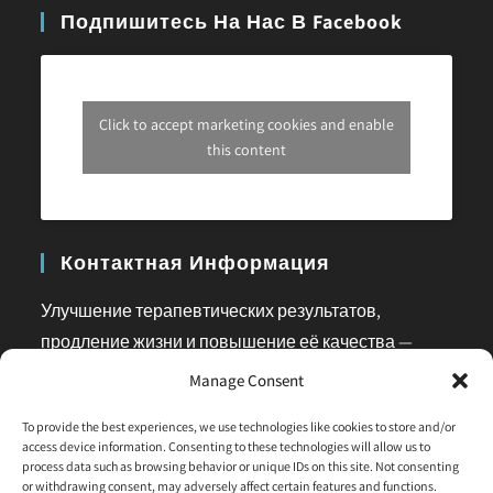
Подпишитесь На Нас В Facebook
Click to accept marketing cookies and enable
this content
Контактная Информация
Улучшение терапевтических результатов,
продление жизни и повышение её качества —
наша основная задача. Пожалуйста, не
Manage Consent
стесняйтесь обращаться к нам с любыми
To provide the best experiences, we use technologies like cookies to store and/or
вопросами или для получения разъяснений.
access device information. Consenting to these technologies will allow us to
process data such as browsing behavior or unique IDs on this site. Not consenting
Phone:
or withdrawing consent, may adversely affect certain features and functions.