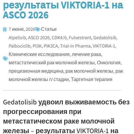
результаты VIKTORIA-1 на
ASCO 2026
7 июня, 2026
Статьи
Alpelisib
,
ASCO 2026
,
CDK4/6
,
Fulvestrant
,
Gedatolisib
,
Palbociclib
,
PI3K
,
PIK3CA
,
Trial-In Pharma
,
VIKTORIA-1
,
Клинические исследования
,
лечение рака
,
метастатический рак молочной железы
,
Онкология
,
прецизионная медицина
,
рак молочной железы
,
рак
молочной железы IV стадии
,
Таргетная терапия
Gedatolisib удвоил выживаемость без
прогрессирования при
метастатическом раке молочной
железы – результаты VIKTORIA-1 на