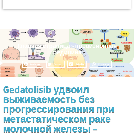
Главная страница
»
прецизионная
медицина
Facebook
Twitter
LinkedIn
WhatsApp
Gedatolisib удвоил
выживаемость без
прогрессирования при
метастатическом раке
молочной железы –