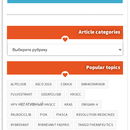
Article categories
קטגוריות המאמרים
Popular topics
Метки
ALPELISIB
ASCO 2026
CDK4/6
DARAXONRASIB
FULVESTRANT
GEDATOLISIB
HNSCC
HPV-НЕГАТИВНЫЙ HNSCC
KRAS
ORIGAMI-4
PALBOCICLIB
PI3K
PIK3CA
REVOLUTION MEDICINES
RYBREVANT
RYBREVANT FASPRO
TANGO THERAPEUTICS