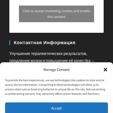
Click to accept marketing cookies and enable
this content
Контактная Информация
Улучшение терапевтических результатов,
продление жизни и повышение её качества —
наша основная задача. Пожалуйста, не
Manage Consent
стесняйтесь обращаться к нам с любыми
To provide the best experiences, we use technologies like cookies to store and/or
вопросами или для получения разъяснений.
access device information. Consenting to these technologies will allow us to
process data such as browsing behavior or unique IDs on this site. Not consenting
Phone:
or withdrawing consent, may adversely affect certain features and functions.
+972-58-444-5108
Accept
Email: