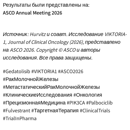
Результаты были представлены на:
ASCO Annual Meeting 2026
Источник: Hurvitz и соавт. Исследование VIKTORIA-
1, Journal of Clinical Oncology (2026), представлено
на ASCO 2026. Copyright © ASCO и авторы
исследования. Все права защищены.
#Gedatolisib #VIKTORIA1 #ASCO2026
#РакМолочнойЖелезы
#МетастатическийРакМолочнойЖелезы
#КлиническиеИсследования #Онкология
#ПрецизионнаяМедицина #PIK3CA #Palbociclib
#Fulvestrant #ТаргетнаяТерапия #ClinicalTrials
#TrialInPharma