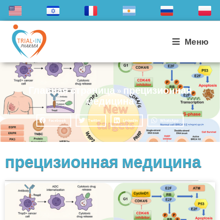
Меню
Главная страница
»
прецизионная
медицина
Facebook
Twitter
LinkedIn
WhatsApp
прецизионная медицина