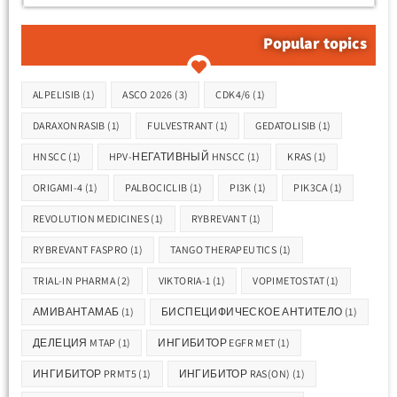
Popular topics
Метки
ALPELISIB
(1)
ASCO 2026
(3)
CDK4/6
(1)
DARAXONRASIB
(1)
FULVESTRANT
(1)
GEDATOLISIB
(1)
HNSCC
(1)
HPV-НЕГАТИВНЫЙ HNSCC
(1)
KRAS
(1)
ORIGAMI-4
(1)
PALBOCICLIB
(1)
PI3K
(1)
PIK3CA
(1)
REVOLUTION MEDICINES
(1)
RYBREVANT
(1)
RYBREVANT FASPRO
(1)
TANGO THERAPEUTICS
(1)
TRIAL-IN PHARMA
(2)
VIKTORIA-1
(1)
VOPIMETOSTAT
(1)
АМИВАНТАМАБ
(1)
БИСПЕЦИФИЧЕСКОЕ АНТИТЕЛО
(1)
ДЕЛЕЦИЯ MTAP
(1)
ИНГИБИТОР EGFR MET
(1)
ИНГИБИТОР PRMT5
(1)
ИНГИБИТОР RAS(ON)
(1)