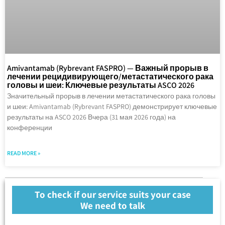
Amivantamab (Rybrevant FASPRO) — Важный прорыв в
лечении рецидивирующего/метастатического рака
головы и шеи: Ключевые результаты ASCO 2026
Значительный прорыв в лечении метастатического рака головы
и шеи: Amivantamab (Rybrevant FASPRO) демонстрирует ключевые
результаты на ASCO 2026 Вчера (31 мая 2026 года) на
конференции
READ MORE »
To check if our service suits your case
We need to talk