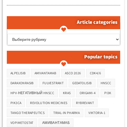
Article categories
קטגוריות המאמרים
Popular topics
Метки
ALPELISIB
AMIVANTAMAB
ASCO 2026
CDK4/6
DARAXONRASIB
FULVESTRANT
GEDATOLISIB
HNSCC
HPV-НЕГАТИВНЫЙ HNSCC
KRAS
ORIGAMI-4
PI3K
PIK3CA
REVOLUTION MEDICINES
RYBREVANT
TANGO THERAPEUTICS
TRIAL-IN PHARMA
VIKTORIA-1
VOPIMETOSTAT
АМИВАНТАМАБ