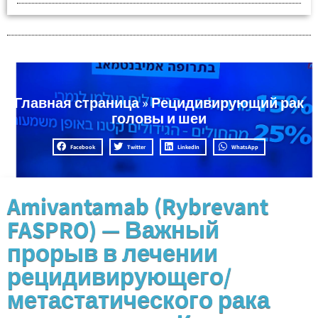
Главная страница
»
Рецидивирующий рак
головы и шеи
Facebook
Twitter
LinkedIn
WhatsApp
Amivantamab (Rybrevant
FASPRO) — Важный
прорыв в лечении
рецидивирующего/
метастатического рака