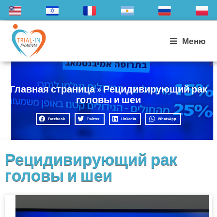
Меню
Главная страница
»
Рецидивирующий рак
головы и шеи
Facebook
Twitter
LinkedIn
WhatsApp
Рецидивирующий рак
головы и шеи