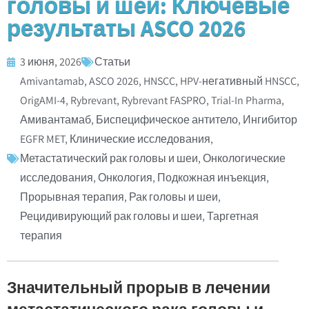
головы и шеи: Ключевые
результаты ASCO 2026
3 июня, 2026
Статьи
Amivantamab
,
ASCO 2026
,
HNSCC
,
HPV-негативный HNSCC
,
OrigAMI-4
,
Rybrevant
,
Rybrevant FASPRO
,
Trial-In Pharma
,
Амивантамаб
,
Биспецифическое антитело
,
Ингибитор
EGFR MET
,
Клинические исследования
,
Метастатический рак головы и шеи
,
Онкологические
исследования
,
Онкология
,
Подкожная инъекция
,
Прорывная терапия
,
Рак головы и шеи
,
Рецидивирующий рак головы и шеи
,
Таргетная
терапия
Значительный прорыв в лечении